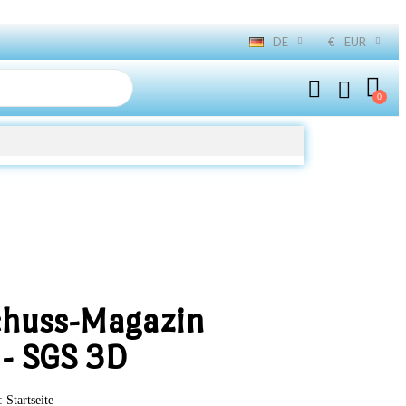
DE
€
EUR
chuss-Magazin
 - SGS 3D
Startseite