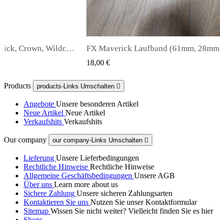
nd (61mm, 28mm)
Snowpeak Fox Zasdar M25 Schalldäm
 VIEW
QUICK VIEW
65,00 €
Products
products-Links Umschalten

Angebote
Unsere besonderen Artikel
Neue Artikel
Neue Artikel
Verkaufshits
Verkaufshits
Our company
our company-Links Umschalten

Lieferung
Unsere Lieferbedingungen
Rechtliche Hinweise
Rechtliche Hinweise
Allgemeine Geschäftsbedingungen
Unsere AGB
Über uns
Learn more about us
Sichere Zahlung
Unsere sicheren Zahlungsarten
Kontaktieren Sie uns
Nutzen Sie unser Kontaktformular
Sitemap
Wissen Sie nicht weiter? Vielleicht finden Sie es hier
Shops