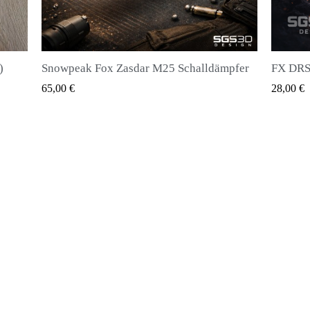
pfer
FX DRS - Magazin für alle Arten von Kugeln
Huben K
QUICK VIEW
28,00 €
20,00 €