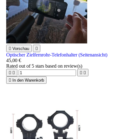

Vorschau

Optischer Zielfernrohr-Telefonhalter (Seitenansicht)
45,00 €
Rated
out of 5 stars based on
review(s)





In den Warenkorb