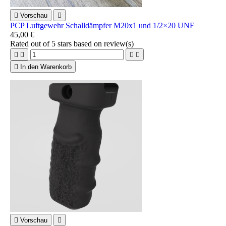

Vorschau

PCP Luftgewehr Schalldämpfer M20x1 und 1/2×20 UNF
45,00 €
Rated
out of 5 stars based on
review(s)





In den Warenkorb

Vorschau
