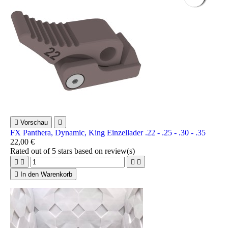

Vorschau

FX Panthera, Dynamic, King Einzellader .22 - .25 - .30 - .35
22,00 €
Rated
out of 5 stars based on
review(s)





In den Warenkorb