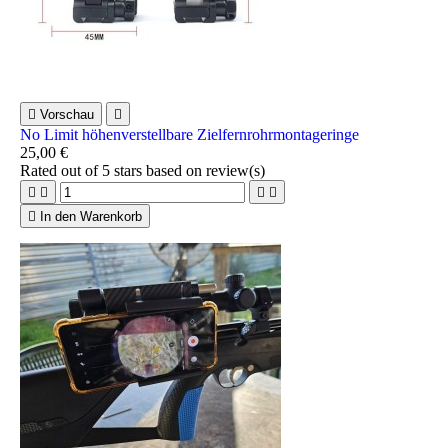

Vorschau

No Limit höhenverstellbare Zielfernrohrmontageringe
25,00 €
Rated
out of 5 stars based on
review(s)





In den Warenkorb