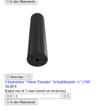

In den Warenkorb

Vorschau

Ultraleichter "Silent Thunder" Schalldämpfer ½″ UNF
50,00 €
Rated
out of 5 stars based on
review(s)





In den Warenkorb