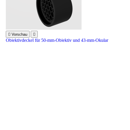

Vorschau

Objektivdeckel für 50-mm-Objektiv und 43-mm-Okular
20,00 €
Rated
out of 5 stars based on
review(s)





In den Warenkorb