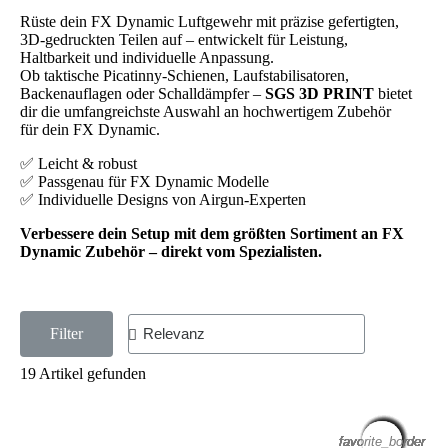
Rüste dein FX Dynamic Luftgewehr mit präzise gefertigten,
3D-gedruckten Teilen auf – entwickelt für Leistung,
Haltbarkeit und individuelle Anpassung.
Ob taktische Picatinny-Schienen, Laufstabilisatoren,
Backenauflagen oder Schalldämpfer –
SGS 3D PRINT
bietet
dir die umfangreichste Auswahl an hochwertigem Zubehör
für dein FX Dynamic.
✅ Leicht & robust
✅ Passgenau für FX Dynamic Modelle
✅ Individuelle Designs von Airgun-Experten
Verbessere dein Setup mit dem größten Sortiment an FX
Dynamic Zubehör – direkt vom Spezialisten.
Filter
19 Artikel gefunden
favorite_border
favorite_border
favorite_border
favorite_border
favorite_border
favorite_border
favorite_border
favorite_border
favorite_border
favorite_border
favorite_border
favorite_border