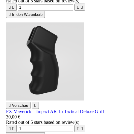
Rated
out of 5 stars based on
review(s)





In den Warenkorb

Vorschau

FX Maverick – Impact AR 15 Tactical Deluxe Griff
30,00 €
Rated
out of 5 stars based on
review(s)



