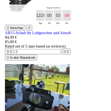
Angebot endet in:
1225
00
53
08
Tage
Std
Min.
Sek.

Vorschau

AR15-Schaft für Luftgewehre und Airsoft
84,99 €
85,00 €
Rated
out of 5 stars based on
review(s)





In den Warenkorb