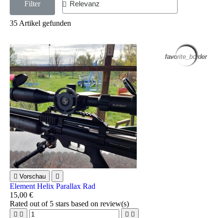
Filter
35 Artikel gefunden
favorite_border
favorite_border
favorite_border
favorite_border
favorite_border
favorite_border
favorite_border
favorite_border
favorite_border
favorite_border
favorite_border
favorite_border

Vorschau

Element Helix Parallax Rad
15,00 €
Rated
out of 5 stars based on
review(s)



