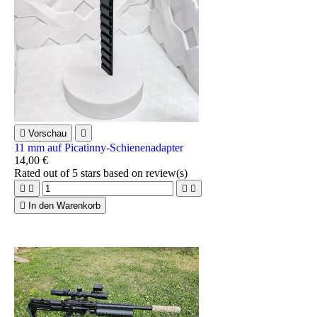

Vorschau

11 mm auf Picatinny-Schienenadapter
14,00 €
Rated
out of 5 stars based on
review(s)





In den Warenkorb