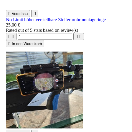

Vorschau

No Limit höhenverstellbare Zielfernrohrmontageringe
25,00 €
Rated
out of 5 stars based on
review(s)





In den Warenkorb