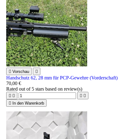

Vorschau

Handschutz 62, 28 mm für PCP-Gewehre (Vorderschaft)
70,00 €
Rated
out of 5 stars based on
review(s)





In den Warenkorb