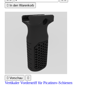

In den Warenkorb

Vorschau

Vertikaler Vordergriff für Picatinny-Schienen
28,00 €
Rated
out of 5 stars based on
review(s)





In den Warenkorb