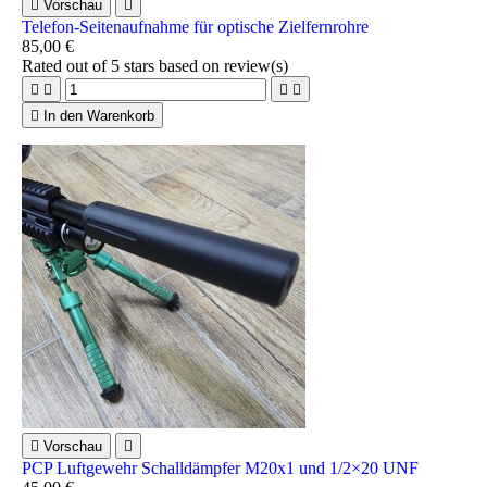

Vorschau

Telefon-Seitenaufnahme für optische Zielfernrohre
85,00 €
Rated
out of 5 stars based on
review(s)





In den Warenkorb

Vorschau

PCP Luftgewehr Schalldämpfer M20x1 und 1/2×20 UNF