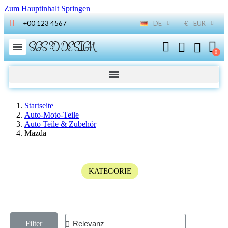
Zum Hauptinhalt Springen
+00 123 4567
DE
€
EUR
SGS 3D DESIGN
Startseite
Auto-Moto-Teile
Auto Teile & Zubehör
Mazda
KATEGORIE
Filter