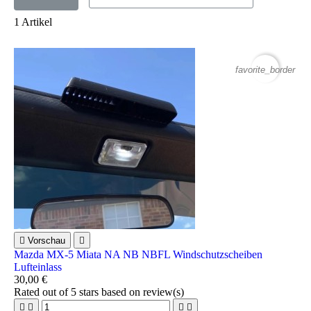
1 Artikel
favorite_border

Vorschau

Mazda MX-5 Miata NA NB NBFL Windschutzscheiben
Lufteinlass
30,00 €
Rated
out of 5 stars based on
review(s)



