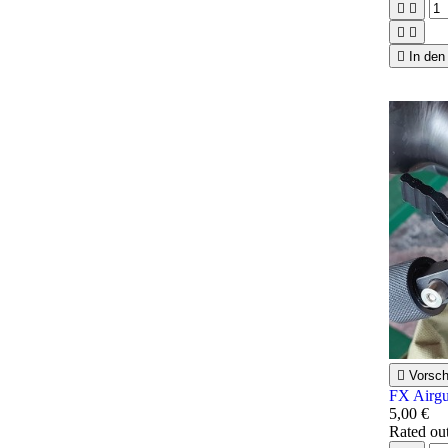





In den

Vorsc
FX Airgu
5,00 €
Rated
ou