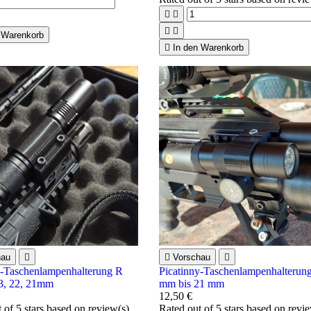




 Warenkorb

In den Warenkorb
hau


Vorschau

y-Taschenlampenhalterung R
Picatinny-Taschenlampenhalterun
23, 22, 21mm
mm bis 21 mm
12,50 €
t of 5 stars based on
review(s)
Rated
out of 5 stars based on
revi