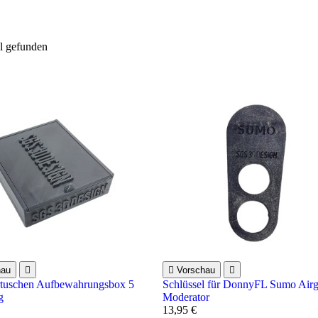
el gefunden
hau


Vorschau

tuschen Aufbewahrungsbox 5
Schlüssel für DonnyFL Sumo Air
g
Moderator
13,95 €