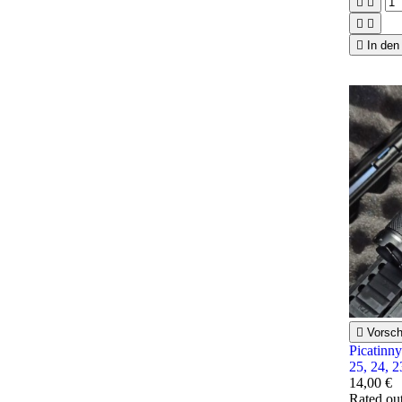





In den

Vorsc
Picatinn
25, 24, 
14,00 €
Rated
ou