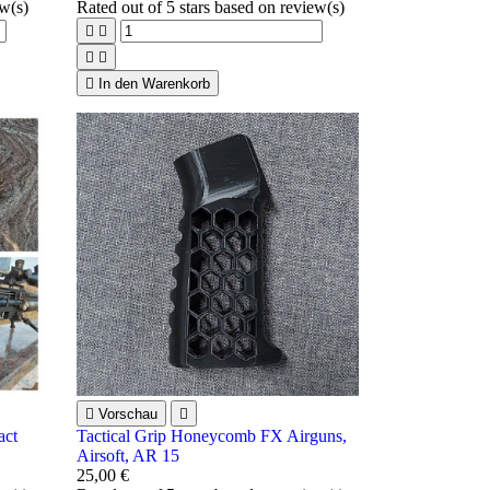
ew(s)
Rated
out of 5 stars based on
review(s)





In den Warenkorb

Vorschau

act
Tactical Grip Honeycomb FX Airguns,
Airsoft, AR 15
25,00 €