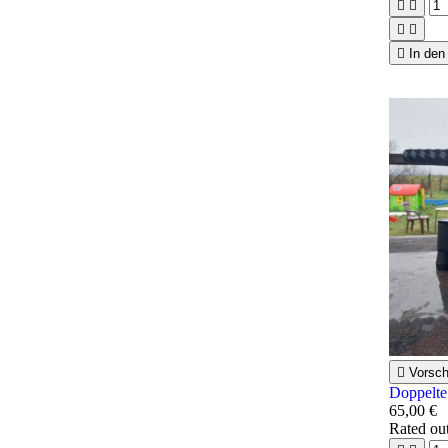





In den

Vorsc
Doppelte
65,00 €
Rated
ou