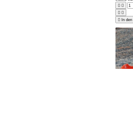





In den

Vorsc
Batterie
9,00 €
Rated
ou

