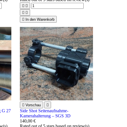





In den Warenkorb

Vorschau

g G 27
Side Shot Seitenaufnahme-
Kamerahalterung – SGS 3D
140,00 €
ew(s)
Rated
out of 5 stars based on
review(s)