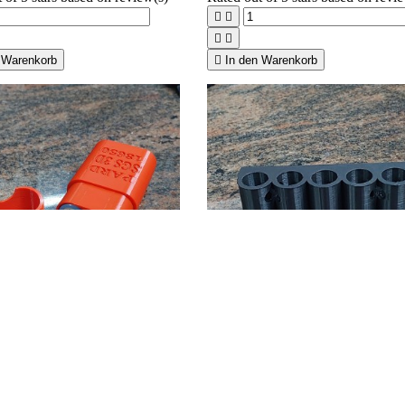




 Warenkorb

In den Warenkorb
hau


Vorschau

-Aufbewahrungsbox für 18650
Remington 870 - 1100
Seitensattelschalenhalter 12, 20 G
t of 5 stars based on
review(s)
30,00 €
Rated
out of 5 stars based on
revi