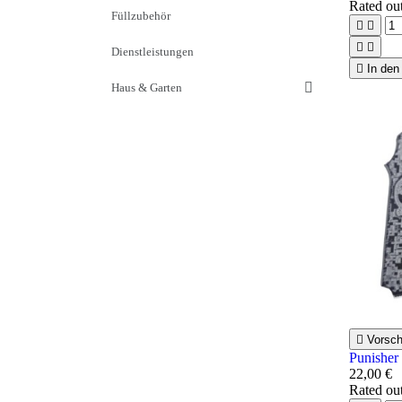
Rated
ou
Füllzubehör




Dienstleistungen

In den
Haus & Garten

Vorsc
Punisher
22,00 €
Rated
ou