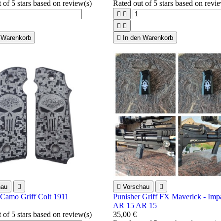
t of 5 stars based on
review(s)
Rated
out of 5 stars based on
revi




 Warenkorb

In den Warenkorb
hau


Vorschau

 Camo Griff Colt 1911
Punisher Griff FX Maverick - Imp
AR 15 AR 15
t of 5 stars based on
review(s)
35,00 €