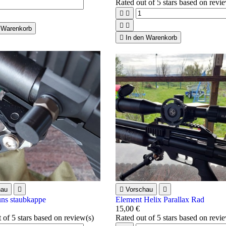
Rated
out of 5 stars based on
revi




 Warenkorb

In den Warenkorb
hau


Vorschau

ns staubkappe
Element Helix Parallax Rad
15,00 €
t of 5 stars based on
review(s)
Rated
out of 5 stars based on
revi