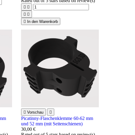
Rated
out of 5 stars based on
review(s)





In den Warenkorb

Vorschau

 mm
Picatinny-Flaschenklemme 60-62 mm
und 52 mm (mit Seitenschienen)
30,00 €
ew(s)
Rated
out of 5 stars based on
review(s)