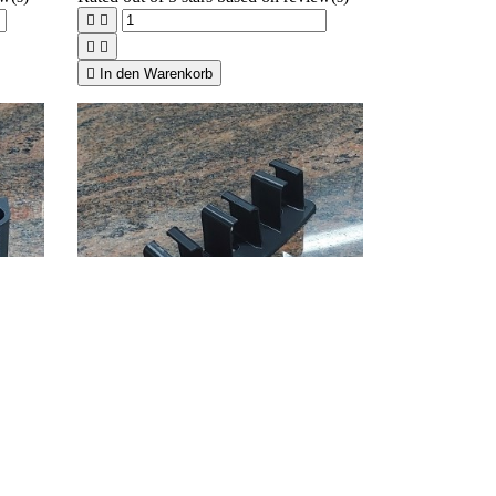





In den Warenkorb

Vorschau

Pistolen-Magazinhalter unter dem
auge
Schreibtisch
21,00 €
ew(s)
Rated
out of 5 stars based on
review(s)