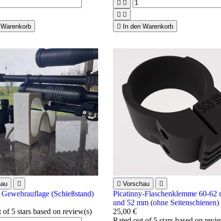




 Warenkorb

In den Warenkorb
hau


Vorschau

 Gewehrauflage (Schießstand)
Picatinny-Flaschenklemme 60-62
und 52 mm (ohne Seitenschienen)
t of 5 stars based on
review(s)
25,00 €
Rated
out of 5 stars based on
revi