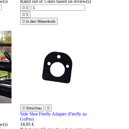
ew(s)
Rated
out of 5 stars based on
review(s)





In den Warenkorb

Vorschau

Side Shot Firefly Adapter (Firefly zu
GoPro)
ew(s)
18,95 €