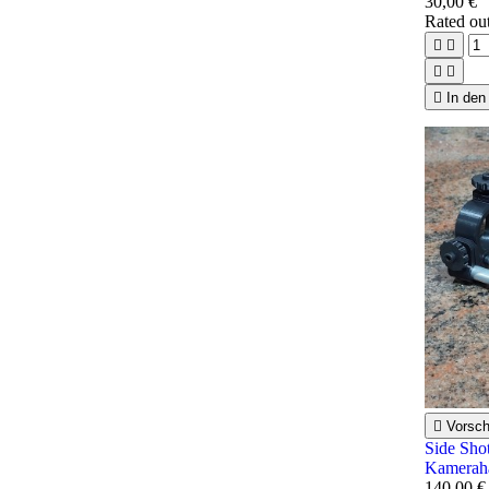
30,00 €
Rated
ou





In den

Vorsc
Side Sho
Kamerah
140,00 €