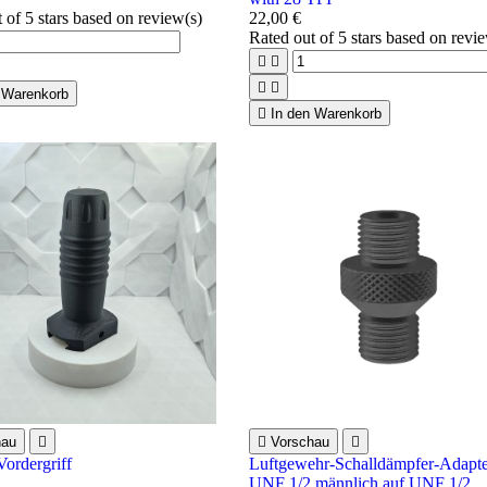
t of 5 stars based on
review(s)
22,00 €
Rated
out of 5 stars based on
revi




 Warenkorb

In den Warenkorb
hau


Vorschau

ordergriff
Luftgewehr-Schalldämpfer-Adapt
UNF 1/2 männlich auf UNF 1/2