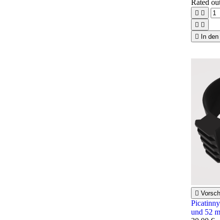
Rated
ou





In den

Vorsc
Picatinn
und 52 m