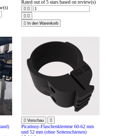
Rated
out of 5 stars based on
review(s)
ew(s)





In den Warenkorb

Vorschau

tand)
Picatinny-Flaschenklemme 60-62 mm
und 52 mm (ohne Seitenschienen)