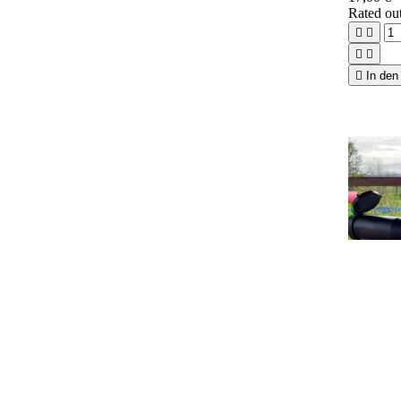
Rated
ou





In den

Vorsc
Element 