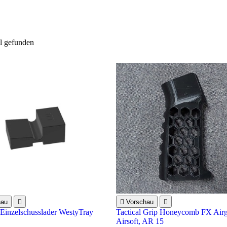
el gefunden
hau


Vorschau

 Einzelschusslader WestyTray
Tactical Grip Honeycomb FX Air
Airsoft, AR 15