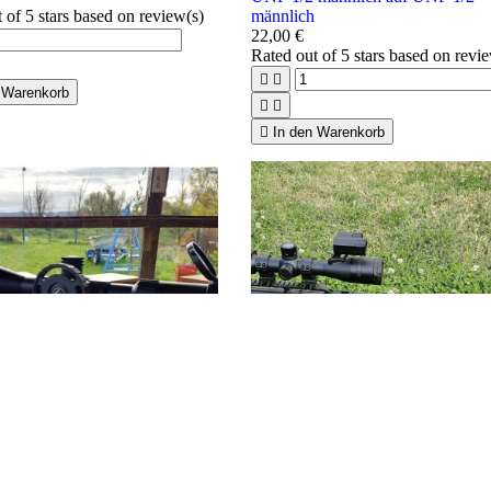
t of 5 stars based on
review(s)
männlich
22,00 €
Rated
out of 5 stars based on
revi


 Warenkorb



In den Warenkorb
hau


Vorschau

Titan Parallax Rad
Handschutz 62, 28 mm für PCP-