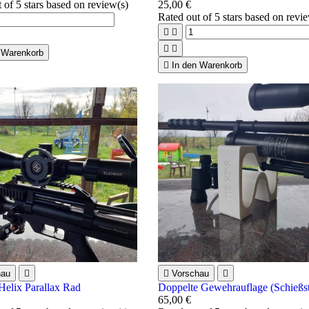
t of 5 stars based on
review(s)
25,00 €
Rated
out of 5 stars based on
revi




 Warenkorb

In den Warenkorb
hau


Vorschau

Helix Parallax Rad
Doppelte Gewehrauflage (Schießs
65,00 €