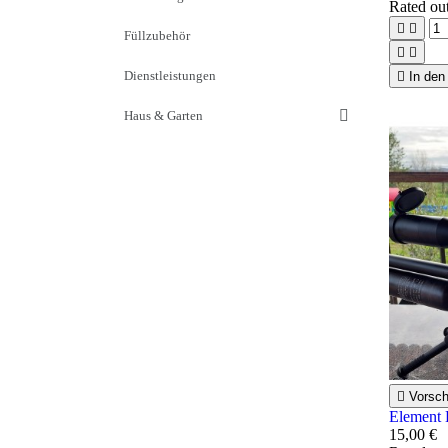
Rated
ou


Füllzubehör


Dienstleistungen

In den
Haus & Garten

Vorsc
Element 
15,00 €