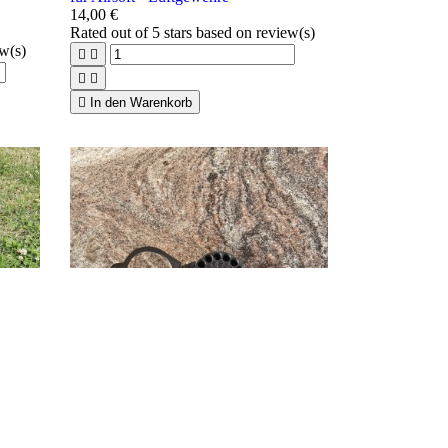
14,00 €
Rated
out of 5 stars based on
review(s)
ew(s)





In den Warenkorb

Vorschau

Daystate Manual Loader Magazine