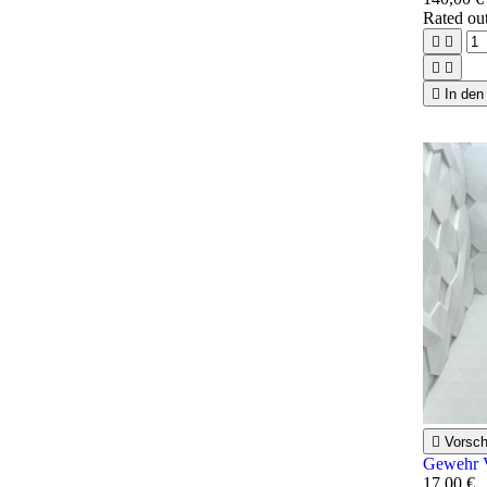
Rated
ou





In den

Vorsc
Gewehr V
17,00 €