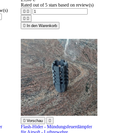
Rated
out of 5 stars based on
review(s)
ew(s)





In den Warenkorb

Vorschau

er
Flash-Hider - Mündungsfeuerdämpfer
für Airsoft - Luftgewehre