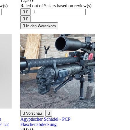
12,50 €
ew(s)
Rated
out of 5 stars based on
review(s)





In den Warenkorb

Vorschau

e
Ägyptischer Schädel - PCP
F 1/2
Flaschenabdeckung
29,00 €