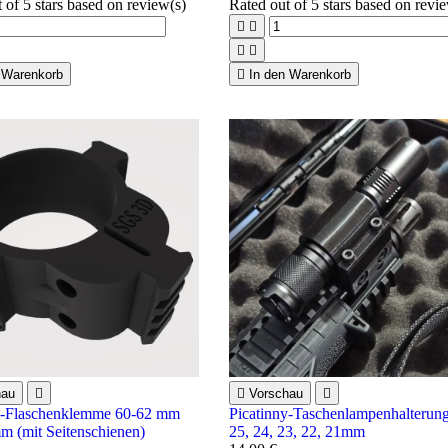
t of 5 stars based on
review(s)
Rated
out of 5 stars based on
revi




 Warenkorb

In den Warenkorb
hau


Vorschau

y-Flaschenklemme 60-62 mm
Picatinny-Taschenlampenhalterun
m (mit Seitenschienen)
25, 24, 23, 22, 21mm