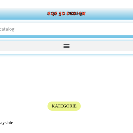
SGS 3D DESIGN
KATEGORIE
aystate