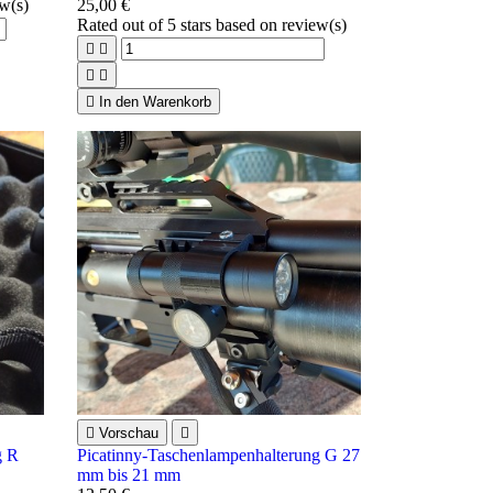
ew(s)
25,00 €
Rated
out of 5 stars based on
review(s)





In den Warenkorb

Vorschau

g R
Picatinny-Taschenlampenhalterung G 27
mm bis 21 mm