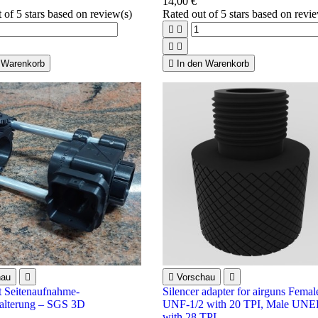
14,00 €
t of 5 stars based on
review(s)
Rated
out of 5 stars based on
revi




 Warenkorb

In den Warenkorb
hau


Vorschau

t Seitenaufnahme-
Silencer adapter for airguns Femal
alterung – SGS 3D
UNF-1/2 with 20 TPI, Male UNE
with 28 TPI