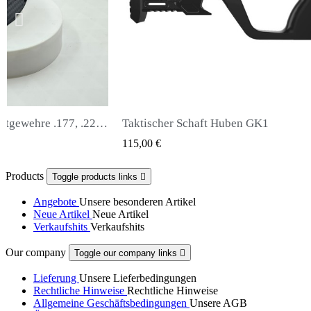
Schaft Huben GK1
Snowpeak Fox Zasdar M25 S
QUICK VIEW
QUICK VIEW
65,00 €
Products
Toggle products links

Angebote
Unsere besonderen Artikel
Neue Artikel
Neue Artikel
Verkaufshits
Verkaufshits
Our company
Toggle our company links

Lieferung
Unsere Lieferbedingungen
Rechtliche Hinweise
Rechtliche Hinweise
Allgemeine Geschäftsbedingungen
Unsere AGB