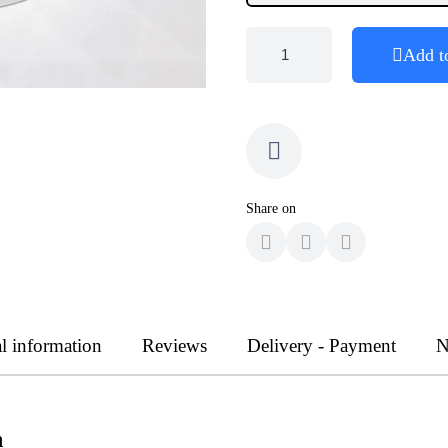
Add t
Share on
l information
Reviews
Delivery - Payment
N
n