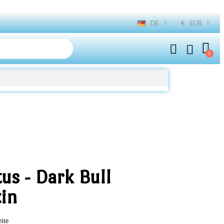
DE
€
EUR
tus - Dark Bull
in
eite