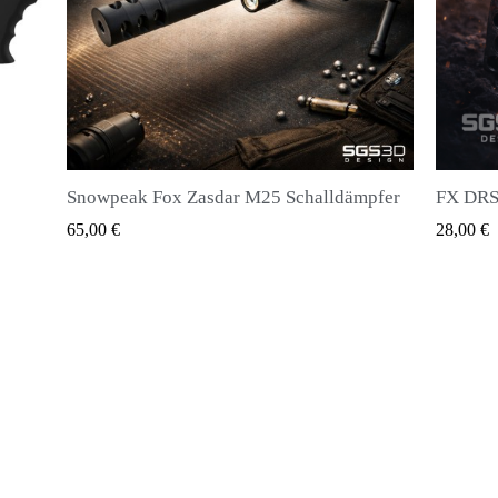
challdämpfer
FX DRS - Magazin für alle Arten von Kugeln
QUICK VIEW
28,00 €