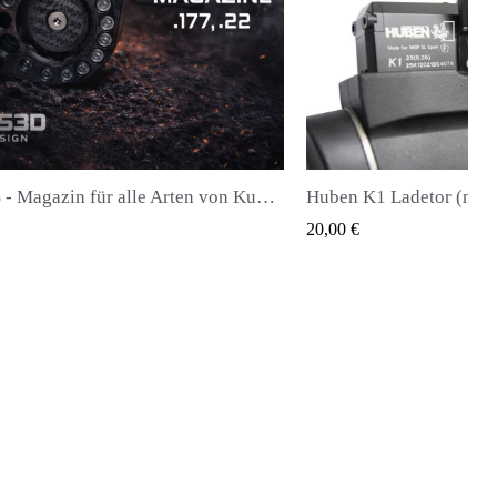
Huben K1 Ladetor (neueste Generation)
QUICK VIEW
20,00 €
28,00 €