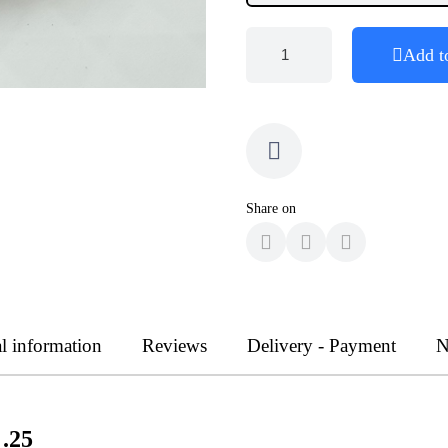
Add t
Share on
l information
Reviews
Delivery - Payment
N
 .25