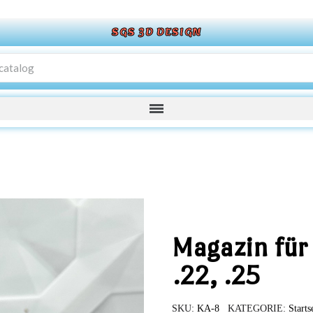
SGS 3D DESIGN
Magazin für
.22, .25
SKU
KA-8
KATEGORIE
Starts