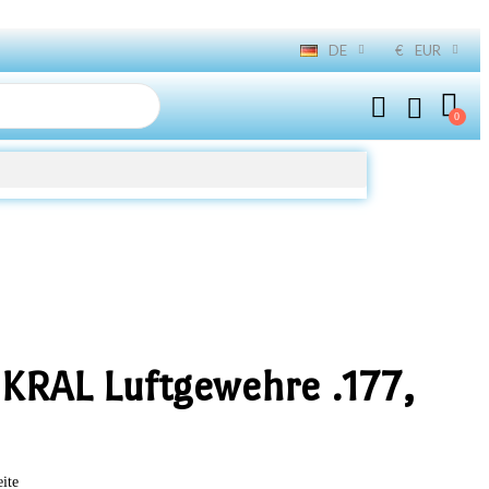
DE
€
EUR
 KRAL Luftgewehre .177,
eite