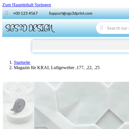
Zum Hauptinhalt Springen
+00 123 4567
Support@sgs3dprint.com
SGS 3D DESIGN
Startseite
Magazin für KRAL Luftgewehre .177, .22, .25