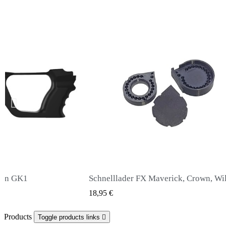
Schnelllader FX Maverick, Crown, Wildcat .177
Snowpeak Fox Zasdar M25 Schalld
ICK VIEW
QUICK VIEW
65,00 €
Products
Toggle products links
