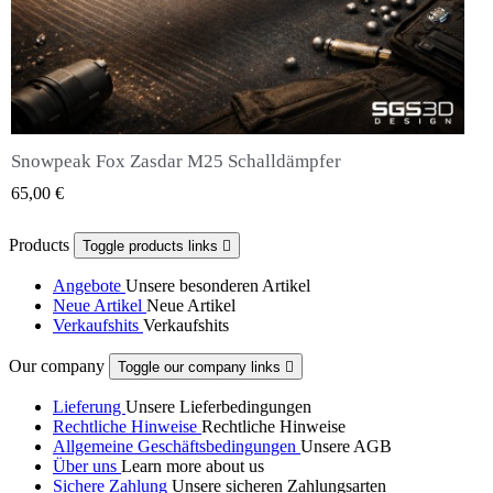
Snowpeak Fox Zasdar M25 Schalldämpfer
QUICK VIEW
65,00 €
Products
Toggle products links

Angebote
Unsere besonderen Artikel
Neue Artikel
Neue Artikel
Verkaufshits
Verkaufshits
Our company
Toggle our company links

Lieferung
Unsere Lieferbedingungen
Rechtliche Hinweise
Rechtliche Hinweise
Allgemeine Geschäftsbedingungen
Unsere AGB
Über uns
Learn more about us
Sichere Zahlung
Unsere sicheren Zahlungsarten