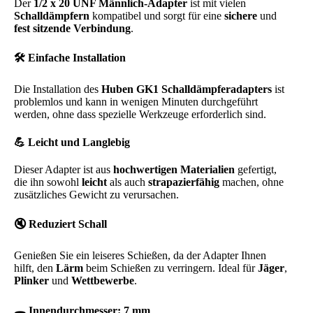
Der
1/2 x 20 UNF Männlich-Adapter
ist mit vielen
Schalldämpfern
kompatibel und sorgt für eine
sichere
und
fest sitzende Verbindung
.
🛠
Einfache Installation
Die Installation des
Huben GK1 Schalldämpferadapters
ist
problemlos und kann in wenigen Minuten durchgeführt
werden, ohne dass spezielle Werkzeuge erforderlich sind.
💪
Leicht und Langlebig
Dieser Adapter ist aus
hochwertigen Materialien
gefertigt,
die ihn sowohl
leicht
als auch
strapazierfähig
machen, ohne
zusätzliches Gewicht zu verursachen.
🔇
Reduziert Schall
Genießen Sie ein leiseres Schießen, da der Adapter Ihnen
hilft, den
Lärm
beim Schießen zu verringern. Ideal für
Jäger
,
Plinker
und
Wettbewerbe
.
🕳
Innendurchmesser: 7 mm