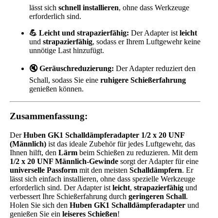
lässt sich
schnell installieren
, ohne dass Werkzeuge
erforderlich sind.
💪 Leicht und strapazierfähig:
Der Adapter ist
leicht
und
strapazierfähig
, sodass er Ihrem Luftgewehr keine
unnötige Last hinzufügt.
🔇 Geräuschreduzierung:
Der Adapter reduziert den
Schall, sodass Sie eine
ruhigere Schießerfahrung
genießen können.
Zusammenfassung:
Der
Huben GK1 Schalldämpferadapter 1/2 x 20 UNF
(Männlich)
ist das ideale Zubehör für jedes Luftgewehr, das
Ihnen hilft, den
Lärm
beim Schießen zu reduzieren. Mit dem
1/2 x 20 UNF Männlich-Gewinde
sorgt der Adapter für eine
universelle Passform
mit den meisten
Schalldämpfern
. Er
lässt sich einfach installieren, ohne dass spezielle Werkzeuge
erforderlich sind. Der Adapter ist
leicht
,
strapazierfähig
und
verbessert Ihre Schießerfahrung durch
geringeren Schall
.
Holen Sie sich den
Huben GK1 Schalldämpferadapter
und
genießen Sie ein
leiseres Schießen
!