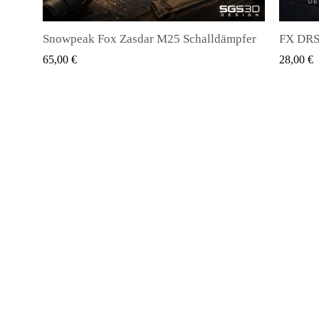
halldämpfer
FX DRS - Magazin für alle Arten von Kugeln
QUICK VIEW
28,00 €