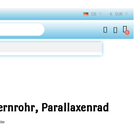
DE
€
EUR
ernrohr, Parallaxenrad
ite