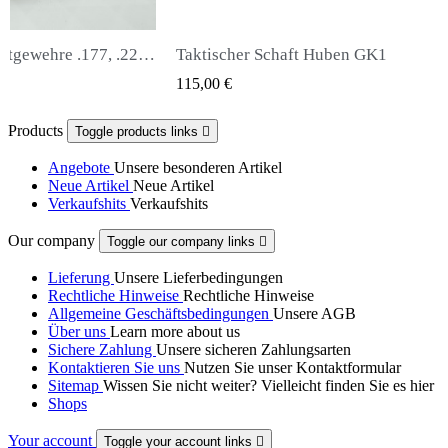
chaft Huben GK1
Snowpeak Fox Zasdar M25 Sc
QUICK VIEW
QUICK VIEW
65,00 €
Products
Toggle products links

Angebote
Unsere besonderen Artikel
Neue Artikel
Neue Artikel
Verkaufshits
Verkaufshits
Our company
Toggle our company links

Lieferung
Unsere Lieferbedingungen
Rechtliche Hinweise
Rechtliche Hinweise
Allgemeine Geschäftsbedingungen
Unsere AGB
Über uns
Learn more about us
Sichere Zahlung
Unsere sicheren Zahlungsarten
Kontaktieren Sie uns
Nutzen Sie unser Kontaktformular
Sitemap
Wissen Sie nicht weiter? Vielleicht finden Sie es hier
Shops
Your account
Toggle your account links
