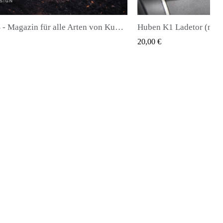
Huben K1 Ladetor (neueste Generation)
QUICK VIEW
20,00 €
28,00 €