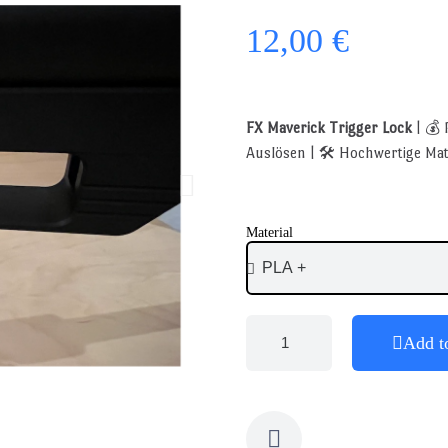
12,00 €
FX Maverick Trigger Lock
| 💰 
Auslösen | 🛠️ Hochwertige Ma
Material
Add t