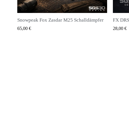
pfer
FX DRS - Magazin für alle Arten von Kugeln
Huben K
QUICK VIEW
28,00 €
20,00 €