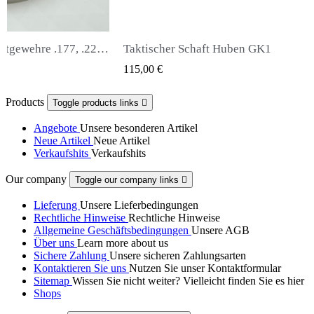
uben GK1
Snowpeak Fox Zasdar M25 Schalldäm
 VIEW
QUICK VIEW
65,00 €
Products
Toggle products links

Angebote
Unsere besonderen Artikel
Neue Artikel
Neue Artikel
Verkaufshits
Verkaufshits
Our company
Toggle our company links

Lieferung
Unsere Lieferbedingungen
Rechtliche Hinweise
Rechtliche Hinweise
Allgemeine Geschäftsbedingungen
Unsere AGB
Über uns
Learn more about us
Sichere Zahlung
Unsere sicheren Zahlungsarten
Kontaktieren Sie uns
Nutzen Sie unser Kontaktformular
Sitemap
Wissen Sie nicht weiter? Vielleicht finden Sie es hier
Shops