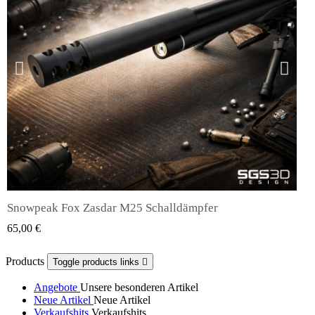
Snowpeak Fox Zasdar M25 Schalldämpfer
QUICK VIEW
65,00 €
Products
Toggle products links

Angebote
Unsere besonderen Artikel
Neue Artikel
Neue Artikel
Verkaufshits
Verkaufshits