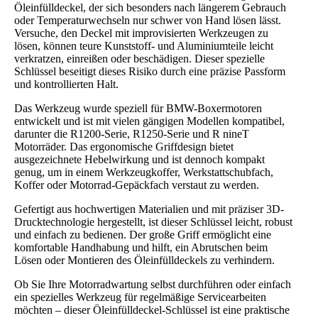
Öleinfülldeckel, der sich besonders nach längerem Gebrauch
oder Temperaturwechseln nur schwer von Hand lösen lässt.
Versuche, den Deckel mit improvisierten Werkzeugen zu
lösen, können teure Kunststoff- und Aluminiumteile leicht
verkratzen, einreißen oder beschädigen. Dieser spezielle
Schlüssel beseitigt dieses Risiko durch eine präzise Passform
und kontrollierten Halt.
Das Werkzeug wurde speziell für BMW-Boxermotoren
entwickelt und ist mit vielen gängigen Modellen kompatibel,
darunter die R1200-Serie, R1250-Serie und R nineT
Motorräder. Das ergonomische Griffdesign bietet
ausgezeichnete Hebelwirkung und ist dennoch kompakt
genug, um in einem Werkzeugkoffer, Werkstattschubfach,
Koffer oder Motorrad-Gepäckfach verstaut zu werden.
Gefertigt aus hochwertigen Materialien und mit präziser 3D-
Drucktechnologie hergestellt, ist dieser Schlüssel leicht, robust
und einfach zu bedienen. Der große Griff ermöglicht eine
komfortable Handhabung und hilft, ein Abrutschen beim
Lösen oder Montieren des Öleinfülldeckels zu verhindern.
Ob Sie Ihre Motorradwartung selbst durchführen oder einfach
ein spezielles Werkzeug für regelmäßige Servicearbeiten
möchten – dieser Öleinfülldeckel-Schlüssel ist eine praktische