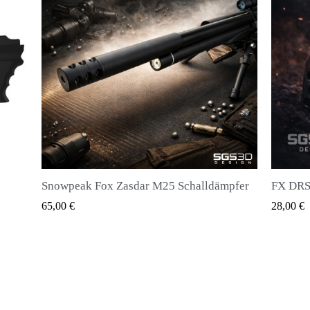
pfer
FX DRS - Magazin für alle Arten von Kugeln
Huben K
QUICK VIEW
28,00 €
20,00 €