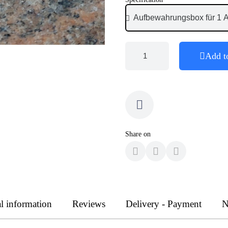
Add t
Share on
l information
Reviews
Delivery - Payment
N