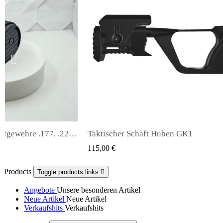
uben GK1
Snowpeak Fox Zasdar M25 Schalldäm
 VIEW
QUICK VIEW
65,00 €
Products
Toggle products links

Angebote
Unsere besonderen Artikel
Neue Artikel
Neue Artikel
Verkaufshits
Verkaufshits