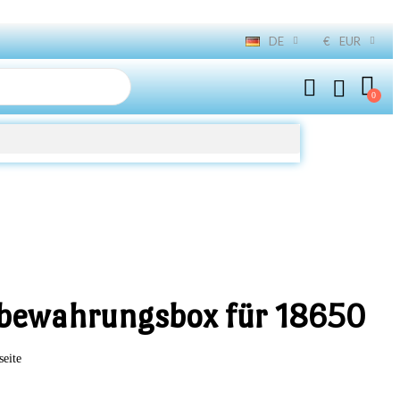
DE
€
EUR
fbewahrungsbox für 18650
seite