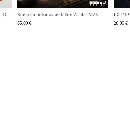
ar M25
FX DRS Carregador
QUICK VIEW
28,00 €
20