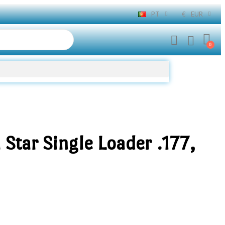
PT
€
EUR
Star Single Loader .177,