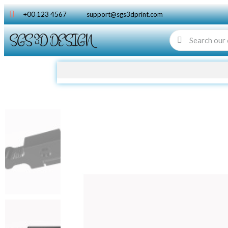
+00 123 4567
support@sgs3dprint.com
SGS 3D DESIGN