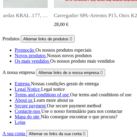
Carregador SPA-Artemis P15, Onix K2, Diana Skyhawk
Silenciador Snowpeak Fox Zasd
QUICK VIEW
QUICK VIEW
65,00 €
Produtos
Alternar links de produtos

Promoção
Os nossos produtos especiais
Novos produtos
Nossos novos produtos
Os mais vendidos
Os nossos produto mais vendidos
A nossa empresa
Alternar links de a nossa empresa

Entrega
Nossas condições gerais de entrega
Legal Notice
Legal notice
Terms and conditions of use
Our terms and conditions of use
About us
Learn more about us
Secure payment
Our secure payment method
Contacte-nos
Use o nosso formulário para nos contactar
Mapa do site
Não consegue encontrar o que procura?
Lojas
A sua conta
Alternar os links da sua conta
