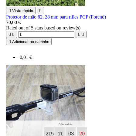

Vista rápida

Protetor de mão 62, 28 mm para rifles PCP (Forend)
70,00 €
Rated
out of 5 stars based on
review(s)





Adicionar ao carrinho
-0,01 €
Offer ends in:
215
11
03
19