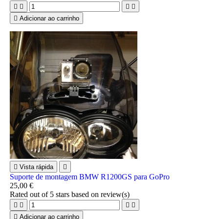





Adicionar ao carrinho

Vista rápida

Suporte de montagem BMW R1200GS para GoPro
25,00 €
Rated
out of 5 stars based on
review(s)





Adicionar ao carrinho