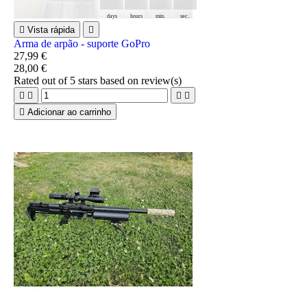
days
hours
min.
sec.

Vista rápida

Arma de arpão - suporte GoPro
27,99 €
28,00 €
Rated
out of 5 stars based on
review(s)





Adicionar ao carrinho