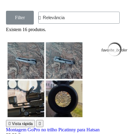
Filter
Existem 16 produtos.
favorite_border
favorite_border
favorite_border
favorite_border
favorite_border
favorite_border
favorite_border
favorite_border
favorite_border
favorite_border
favorite_border
favorite_border

Vista rápida

Montagem GoPro no trilho Picatinny para Hatsan