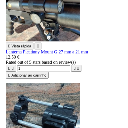

Vista rápida

Lanterna Picatinny Mount G 27 mm a 21 mm
12,50 €
Rated
out of 5 stars based on
review(s)





Adicionar ao carrinho