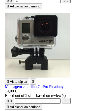





Adicionar ao carrinho

Vista rápida

Montagem em trilho GoPro Picatinny
14,00 €
Rated
out of 5 stars based on
review(s)





Adicionar ao carrinho