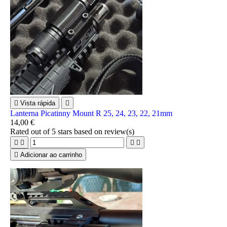

Vista rápida

Lanterna Picatinny Mount R 25, 24, 23, 22, 21mm
14,00 €
Rated
out of 5 stars based on
review(s)





Adicionar ao carrinho