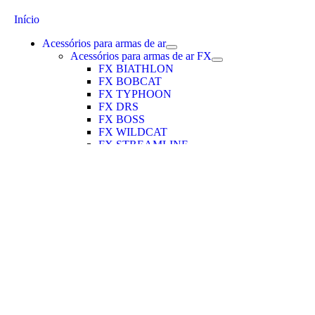
Início
Acessórios para armas de ar
Acessórios para armas de ar FX
FX BIATHLON
FX BOBCAT
FX TYPHOON
FX DRS
FX BOSS
FX WILDCAT
FX STREAMLINE
FX Indy
FX ROYALE
FX CROWN
FX Dynamic
FX DREAMLINE
FX VERMINATOR
FX IMPACT
FX MAVERICK
FX PANTHERA
FX T12
Acessórios AEA
Acessórios BSA
Acessórios Hatsan