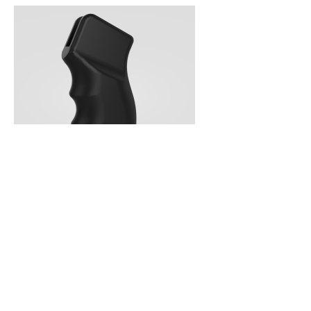

Vista rápida

Punho tático FX Panthera - estilo AR 15
30,00 €
Rated
out of 5 stars based on
review(s)





Adicionar ao carrinho