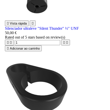

Vista rápida

Silenciador ultraleve "Silent Thunder" ½" UNF
50,00 €
Rated
out of 5 stars based on
review(s)





Adicionar ao carrinho