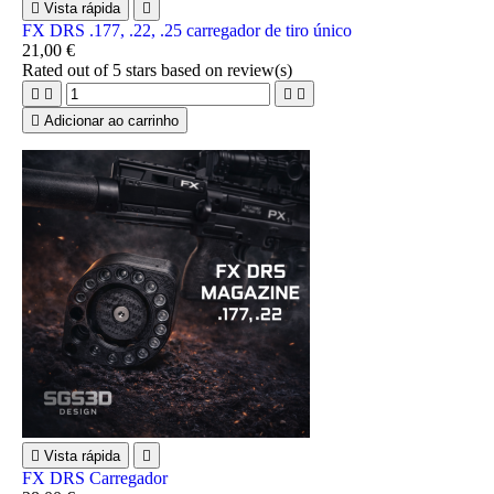

Vista rápida

FX DRS .177, .22, .25 carregador de tiro único
21,00 €
Rated
out of 5 stars based on
review(s)





Adicionar ao carrinho

Vista rápida

FX DRS Carregador