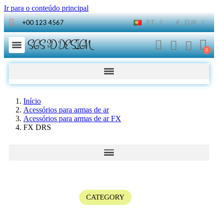
Ir para o conteúdo principal
+00 123 4567
PT
€
EUR
SGS 3D DESIGN
Início
Acessórios para armas de ar
Acessórios para armas de ar FX
FX DRS
CATEGORY