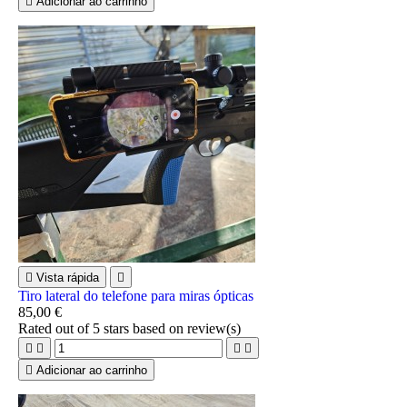

Adicionar ao carrinho

Vista rápida

Tiro lateral do telefone para miras ópticas
85,00 €
Rated
out of 5 stars based on
review(s)





Adicionar ao carrinho