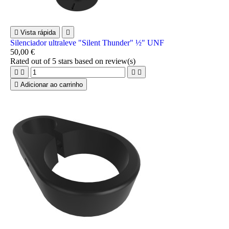

Vista rápida

Silenciador ultraleve "Silent Thunder" ½" UNF
50,00 €
Rated
out of 5 stars based on
review(s)





Adicionar ao carrinho