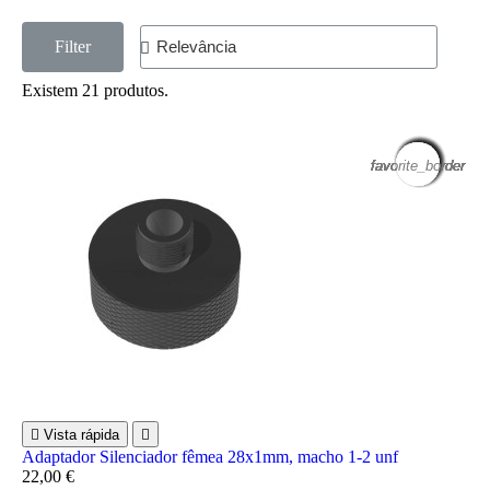
Filter
Existem 21 produtos.
favorite_border
favorite_border
favorite_border
favorite_border
favorite_border
favorite_border
favorite_border
favorite_border
favorite_border
favorite_border
favorite_border
favorite_border

Vista rápida

Adaptador Silenciador fêmea 28x1mm, macho 1-2 unf
22,00 €