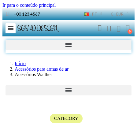
Ir para o conteúdo principal
+00 123 4567
PT
€
EUR
SGS 3D DESIGN
Início
Acessórios para armas de ar
Acessórios Walther
CATEGORY