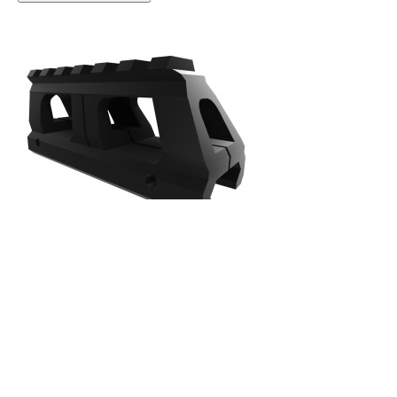

Vista rápida

Trilho Picatinny de 20 mm a 11 mm (adaptador)
25,00 €
Rated
out of 5 stars based on
review(s)





Adicionar ao carrinho