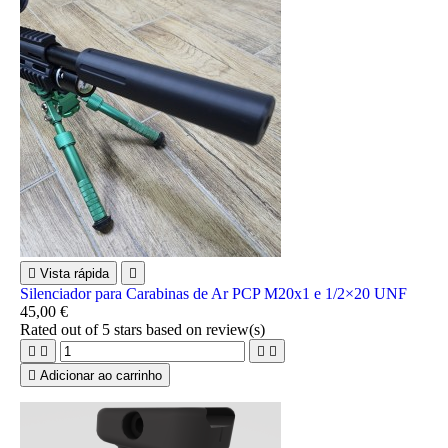

Vista rápida

Silenciador para Carabinas de Ar PCP M20x1 e 1/2×20 UNF
45,00 €
Rated
out of 5 stars based on
review(s)





Adicionar ao carrinho