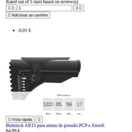
Rated
out of 5 stars based on
review(s)





Adicionar ao carrinho
-0,01 €
Offer ends in:
1223
05
59
16
days
hours
min.
sec.

Vista rápida

Buttstock AR15 para armas de pressão PCP e Airsoft
84,99 €