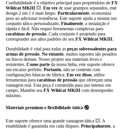
Confiabilidade é o objetivo principal para proprietários de
FX
Wildcat MKIII
💥.
Em vez
de usar grampos separados, este
design 2 em 1 é mais limpo.
Particularmente
, economiza
peso ao adicionar resistência. Este suporte ajuda a montar um
conjunto tático personalizado.
Finalmente
, a instalação é
rápida e fácil. Não requer ferramentas complexas para
carabinas de pressão
. Cada conjunto é projetado para
corresponder aos altos padrões do seu
FX Wildcat MKIII
.
Durabilidade é vital para todas as
peças sobressalentes para
armas de pressão
.
No entanto
, muitos suportes são pesados
ou fracos demais. Nosso projeto usa materiais leves e
resistentes.
Como parte
da nossa linha, este suporte oferece
um encaixe perfeito.
Portanto
, não se contente com
configurações básicas de fábrica.
Em vez disso
, utilize
ferramentas para
carabinas de pressão
que ofereçam uma
vantagem real. Esta peça é construída para uso intenso em
campo. Mantém seu
FX Wildcat MKIII
com desempenho
máximo.
Materiais premium e flexibilidade tática 🔇
Este suporte oferece uma grande vantagem tática 💥. A
estabilidade é garantida em cada disparo.
Principalmente
, a