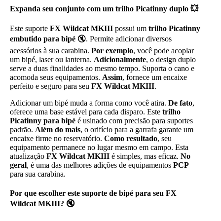
Expanda seu conjunto com um trilho Picatinny duplo 💥
Este suporte
FX Wildcat MKIII
possui um
trilho Picatinny
embutido para bipé
🔇. Permite adicionar diversos
acessórios à sua carabina.
Por exemplo
, você pode acoplar
um bipé, laser ou lanterna.
Adicionalmente
, o design duplo
serve a duas finalidades ao mesmo tempo. Suporta o cano e
acomoda seus equipamentos.
Assim
, fornece um encaixe
perfeito e seguro para seu
FX Wildcat MKIII
.
Adicionar um bipé muda a forma como você atira.
De fato
,
oferece uma base estável para cada disparo. Este
trilho
Picatinny para bipé
é usinado com precisão para suportes
padrão.
Além do mais
, o orifício para a garrafa garante um
encaixe firme no reservatório.
Como resultado
, seu
equipamento permanece no lugar mesmo em campo. Esta
atualização
FX Wildcat MKIII
é simples, mas eficaz.
No
geral
, é uma das melhores adições de equipamentos
PCP
para sua carabina.
Por que escolher este suporte de bipé para seu FX
Wildcat MKIII? 🔇