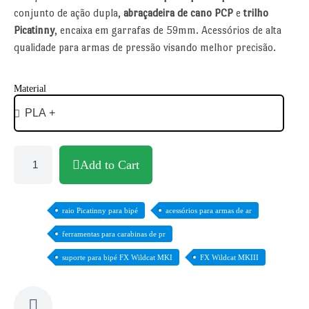
conjunto de ação dupla,
abraçadeira de cano PCP
e
trilho
Picatinny
, encaixa em garrafas de 59mm. Acessórios de alta
qualidade para armas de pressão visando melhor precisão.
Material
Add to Cart
raio Picatinny para bipé
acessórios para armas de ar
ferramentas para carabinas de pr
suporte para bipé FX Wildcat MKI
FX Wildcat MKIII