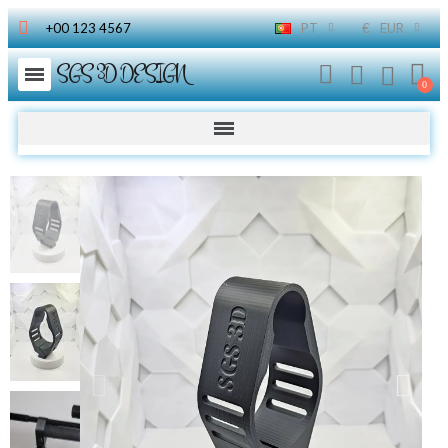
+00 123 4567
PT
€
EUR
SGS 3D DESIGN