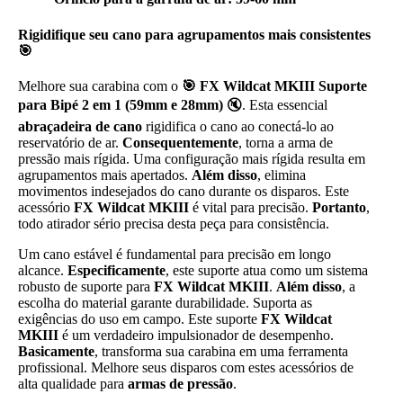
Rigidifique seu cano para agrupamentos mais consistentes
🎯
Melhore sua carabina com o
🎯 FX Wildcat MKIII Suporte
para Bipé 2 em 1 (59mm e 28mm)
🔇. Esta essencial
abraçadeira de cano
rigidifica o cano ao conectá-lo ao
reservatório de ar.
Consequentemente
, torna a arma de
pressão mais rígida. Uma configuração mais rígida resulta em
agrupamentos mais apertados.
Além disso
, elimina
movimentos indesejados do cano durante os disparos. Este
acessório
FX Wildcat MKIII
é vital para precisão.
Portanto
,
todo atirador sério precisa desta peça para consistência.
Um cano estável é fundamental para precisão em longo
alcance.
Especificamente
, este suporte atua como um sistema
robusto de suporte para
FX Wildcat MKIII
.
Além disso
, a
escolha do material garante durabilidade. Suporta as
exigências do uso em campo. Este suporte
FX Wildcat
MKIII
é um verdadeiro impulsionador de desempenho.
Basicamente
, transforma sua carabina em uma ferramenta
profissional. Melhore seus disparos com estes acessórios de
alta qualidade para
armas de pressão
.