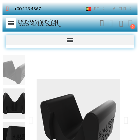
+00 123 4567
PT
€
EUR
SGS 3D DESIGN