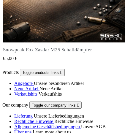
Snowpeak Fox Zasdar M25 Schalldämpfer
QUICK VIEW
65,00 €
Products
Toggle products links

Angebote
Unsere besonderen Artikel
Neue Artikel
Neue Artikel
Verkaufshits
Verkaufshits
Our company
Toggle our company links

Lieferung
Unsere Lieferbedingungen
Rechtliche Hinweise
Rechtliche Hinweise
Allgemeine Geschäftsbedingungen
Unsere AGB
Über uns
Learn more about us