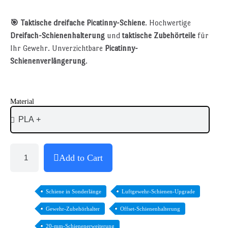
🎯 Taktische dreifache Picatinny-Schiene
. Hochwertige
Dreifach-Schienenhalterung
und
taktische Zubehörteile
für
Ihr Gewehr. Unverzichtbare
Picatinny-
Schienenverlängerung
.
Material
Add to Cart
Schiene in Sonderlänge
Luftgewehr-Schienen-Upgrade
Gewehr-Zubehörhalter
Offset-Schienenhalterung
20-mm-Schienenerweiterung