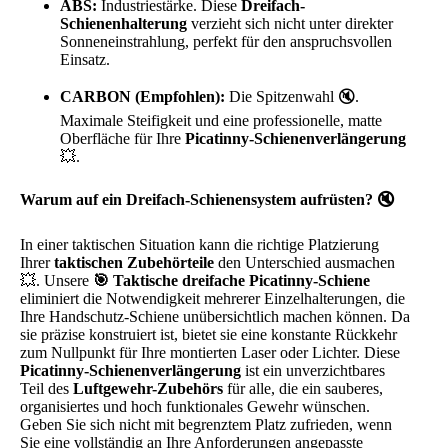
ABS:
Industriestärke. Diese
Dreifach-
Schienenhalterung
verzieht sich nicht unter direkter
Sonneneinstrahlung, perfekt für den anspruchsvollen
Einsatz.
CARBON (Empfohlen):
Die Spitzenwahl 🔇.
Maximale Steifigkeit und eine professionelle, matte
Oberfläche für Ihre
Picatinny-Schienenverlängerung
💥.
Warum auf ein Dreifach-Schienensystem aufrüsten? 🔇
In einer taktischen Situation kann die richtige Platzierung
Ihrer
taktischen Zubehörteile
den Unterschied ausmachen
💥. Unsere
🎯 Taktische dreifache Picatinny-Schiene
eliminiert die Notwendigkeit mehrerer Einzelhalterungen, die
Ihre Handschutz-Schiene unübersichtlich machen können. Da
sie präzise konstruiert ist, bietet sie eine konstante Rückkehr
zum Nullpunkt für Ihre montierten Laser oder Lichter. Diese
Picatinny-Schienenverlängerung
ist ein unverzichtbares
Teil des
Luftgewehr-Zubehörs
für alle, die ein sauberes,
organisiertes und hoch funktionales Gewehr wünschen.
Geben Sie sich nicht mit begrenztem Platz zufrieden, wenn
Sie eine vollständig an Ihre Anforderungen angepasste