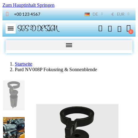
Zum Hauptinhalt Springen
+00 123 4567
DE
€
EUR
SGS 3D DESIGN
Startseite
Pard NV008P Fokusring & Sonnenblende