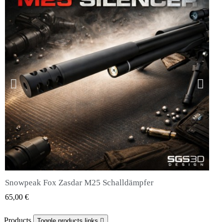
Snowpeak Fox Zasdar M25 Schalldämpfer
QUICK VIEW
65,00 €
Products
Toggle products links
