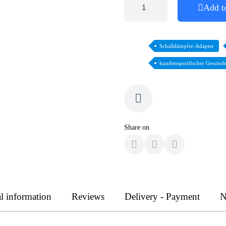
Add t
Schalldämpfer-Adapter
kundenspezifischer Gewind
Share on
l information
Reviews
Delivery - Payment
N