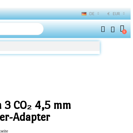
DE
€
EUR
n 3 CO₂ 4,5 mm
er-Adapter
tseite