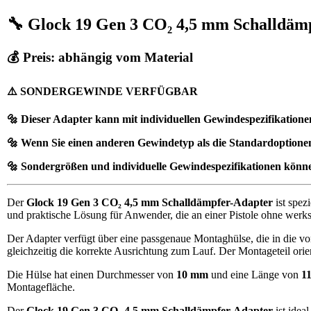
🔧 Glock 19 Gen 3 CO₂ 4,5 mm Schalldäm
💰 Preis: abhängig vom Material
⚠️ SONDERGEWINDE VERFÜGBAR
🔩 Dieser Adapter kann mit individuellen Gewindespezifikation
🔩 Wenn Sie einen anderen Gewindetyp als die Standardoptionen b
🔩 Sondergrößen und individuelle Gewindespezifikationen könne
Der
Glock 19 Gen 3 CO₂ 4,5 mm Schalldämpfer-Adapter
ist spez
und praktische Lösung für Anwender, die an einer Pistole ohne wer
Der Adapter verfügt über eine passgenaue Montaghülse, die in die vor
gleichzeitig die korrekte Ausrichtung zum Lauf. Der Montageteil orie
Die Hülse hat einen Durchmesser von
10 mm
und eine Länge von
1
Montagefläche.
Der
Glock 19 Gen 3 CO₂ 4,5 mm Schalldämpfer-Adapter
ist idea