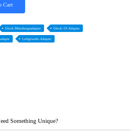
o Cart
Glock-Mündungsadapter
Glock-19-Adapter
eadapte
Luftgewehr-Adapter
eed Something Unique?