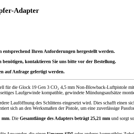
pfer-Adapter
en entsprechend Ihren Anforderungen hergestellt werden.
enötigen, kontaktieren Sie uns bitte vor der Bestellung.
n auf Anfrage gefertigt werden.
iell für die Glock 19 Gen 3 CO₂ 4,5 mm Non-Blowback-Luftpistole mit f
ksseitiges Laufgewinde kompatible, gewindete Mündungsaufsätze monti
dere Lauföffnung des Schlittens eingesetzt wird. Dies schafft einen si
ntiert sich an den Werksmaßen der Pistole, um eine zuverlässige Passfo
1 mm
. Die
Gesamtlänge des Adapters beträgt 25,21 mm
und sorgt so
l für Anwender, die einen
Umarex SD5
oder anderes kompatibles Zubehö