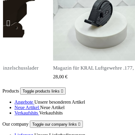
Magazin für KRAL Luftgewehre .177, .22, .25
Snowpeak Fox Zasdar M25 Schalldäm
 VIEW
QUICK VIEW
65,00 €
Products
Toggle products links

Angebote
Unsere besonderen Artikel
Neue Artikel
Neue Artikel
Verkaufshits
Verkaufshits
Our company
Toggle our company links
