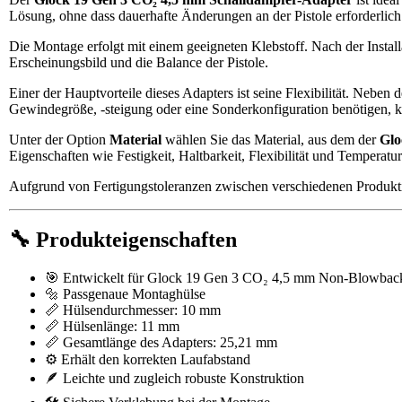
Lösung, ohne dass dauerhafte Änderungen an der Pistole erforderlich
Die Montage erfolgt mit einem geeigneten Klebstoff. Nach der Installa
Erscheinungsbild und die Balance der Pistole.
Einer der Hauptvorteile dieses Adapters ist seine Flexibilität. Neb
Gewindegröße, -steigung oder eine Sonderkonfiguration benötigen, ko
Unter der Option
Material
wählen Sie das Material, aus dem der
Glo
Eigenschaften wie Festigkeit, Haltbarkeit, Flexibilität und Temperatur
Aufgrund von Fertigungstoleranzen zwischen verschiedenen Produkti
🔧 Produkteigenschaften
🎯 Entwickelt für Glock 19 Gen 3 CO₂ 4,5 mm Non-Blowbac
🔩 Passgenaue Montaghülse
📏 Hülsendurchmesser: 10 mm
📏 Hülsenlänge: 11 mm
📏 Gesamtlänge des Adapters: 25,21 mm
⚙️ Erhält den korrekten Laufabstand
🪶 Leichte und zugleich robuste Konstruktion