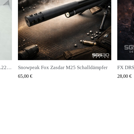
pfer
FX DRS - Magazin für alle Arten von Kugeln
Huben K
QUICK VIEW
28,00 €
20,00 €