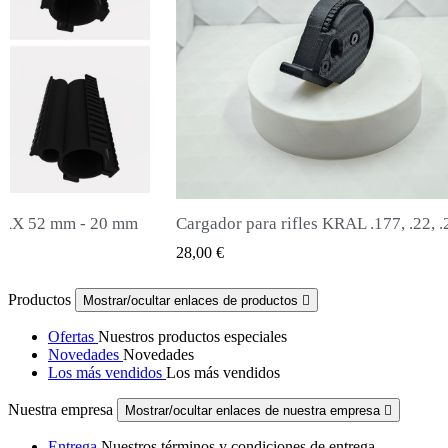
KRAL .177, .22, .25
Silenciador Snowpeak Fox Zasdar M2
 VIEW
QUICK VIEW
65,00 €
Productos
Mostrar/ocultar enlaces de productos

Ofertas
Nuestros productos especiales
Novedades
Novedades
Los más vendidos
Los más vendidos
Nuestra empresa
Mostrar/ocultar enlaces de nuestra empresa

Entrega
Nuestros términos y condiciones de entrega