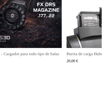
Puerta de carga Huben K1 (última generación)
QUICK VIEW
QUICK V
28,00 €