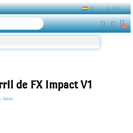
ES
€
EUR
ril de FX Impact V1
A
Inicio