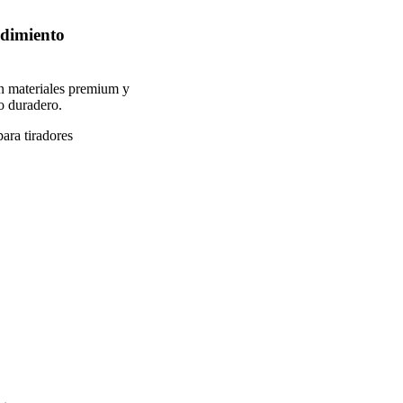
ndimiento
on materiales premium y
to duradero.
ara tiradores