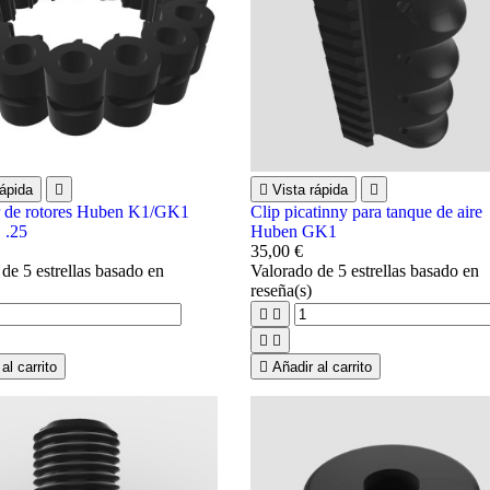
ápida


Vista rápida

 de rotores Huben K1/GK1
Clip picatinny para tanque de aire
, .25
Huben GK1
35,00 €
o
de 5 estrellas basado en
Valorado
de 5 estrellas basado en
reseña(s)




al carrito

Añadir al carrito