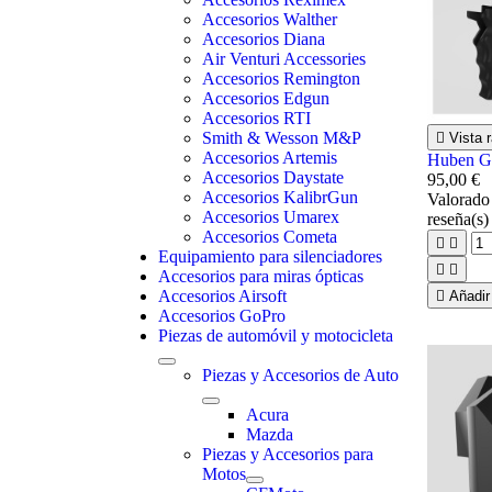
Accesorios Walther
Accesorios Diana
Air Venturi Accessories
Accesorios Remington
Accesorios Edgun
Accesorios RTI
Smith & Wesson M&P

Vista r
Accesorios Artemis
Huben GK
Accesorios Daystate
95,00 €
Accesorios KalibrGun
Valorad
Accesorios Umarex
reseña(s)
Accesorios Cometa


Equipamiento para silenciadores


Accesorios para miras ópticas
Accesorios Airsoft

Añadir 
Accesorios GoPro
Piezas de automóvil y motocicleta
Piezas y Accesorios de Auto
Acura
Mazda
Piezas y Accesorios para
Motos