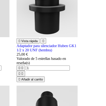

Vista rápida

Adaptador para silenciador Huben GK1
1/2 x 20 UNF (hembra)
25,00 €
Valorado
de 5 estrellas basado en
reseña(s)





Añadir al carrito