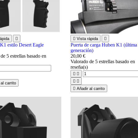
ápida


Vista rápida

1 estilo Desert Eagle
Puerta de carga Huben K1 (última
generación)
o
de 5 estrellas basado en
20,00 €
Valorado
de 5 estrellas basado en
reseña(s)




al carrito

Añadir al carrito