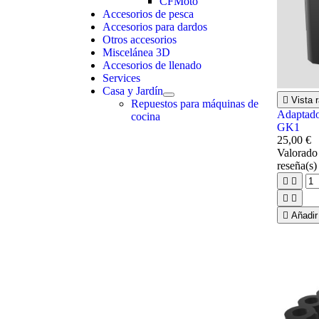
CFMoto
Accesorios de pesca
Accesorios para dardos
Otros accesorios
Miscelánea 3D
Accesorios de llenado
Services
Casa y Jardín

Vista r
Repuestos para máquinas de
Adaptado
cocina
GK1
25,00 €
Valorad
reseña(s)





Añadir 