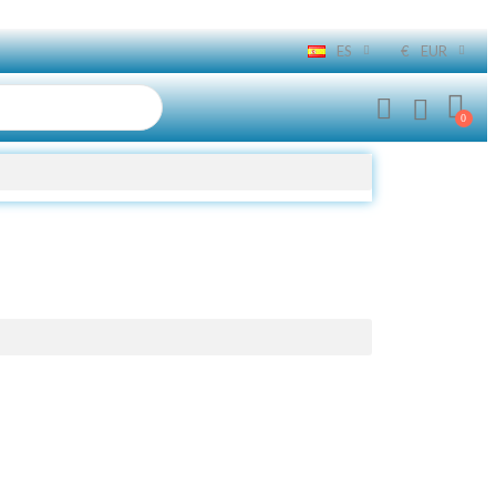
ES
€
EUR