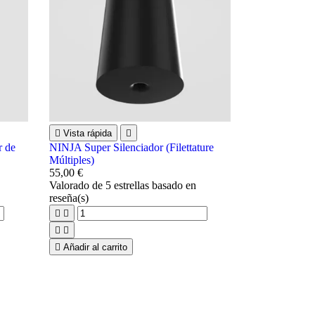

Vista rápida

r de
NINJA Super Silenciador (Filettature
Múltiples)
55,00 €
Valorado
de 5 estrellas basado en
reseña(s)





Añadir al carrito