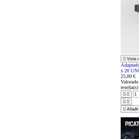

Vista 
Adaptado
x 20 UN
25,00 €
Valorad
reseña(s)





Añadir 