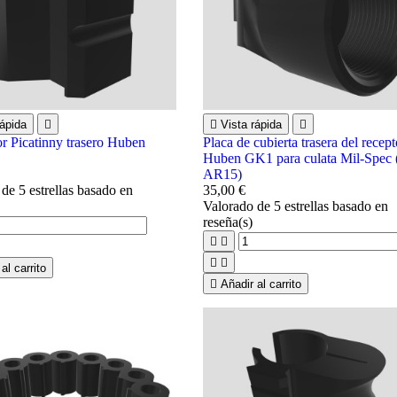
ápida


Vista rápida

r Picatinny trasero Huben
Placa de cubierta trasera del recept
Huben GK1 para culata Mil-Spec (
AR15)
o
de 5 estrellas basado en
35,00 €
Valorado
de 5 estrellas basado en
reseña(s)




al carrito

Añadir al carrito