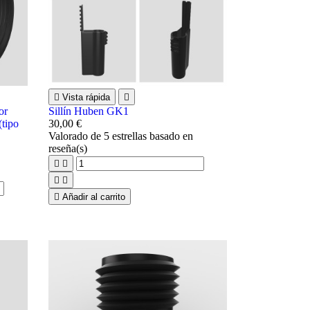

Vista rápida

or
Sillín Huben GK1
tipo
30,00 €
Valorado
de 5 estrellas basado en
reseña(s)





Añadir al carrito