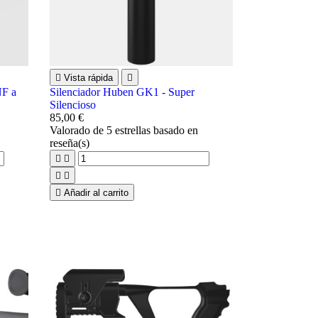

Vista rápida

NF a
Silenciador Huben GK1 - Super
Silencioso
85,00 €
Valorado
de 5 estrellas basado en
reseña(s)





Añadir al carrito