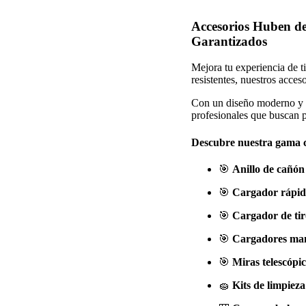
Accesorios Huben de
Garantizados
Mejora tu experiencia de t
resistentes, nuestros acces
Con un diseño moderno y el
profesionales que buscan 
Descubre nuestra gama c
🎯
Anillo de cañó
🎯
Cargador rápid
🎯
Cargador de ti
🎯
Cargadores man
🎯
Miras telescóp
🧽
Kits de limpiez