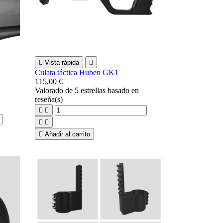

Vista rápida

Culata táctica Huben GK1
115,00 €
Valorado
de 5 estrellas basado en
reseña(s)





Añadir al carrito