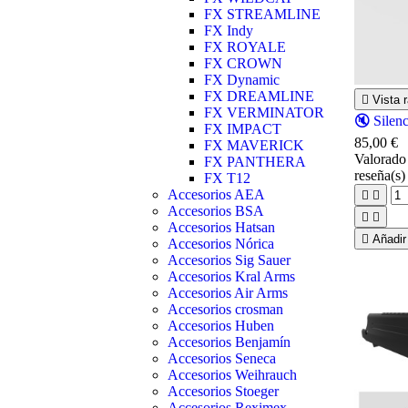
FX STREAMLINE
FX Indy
FX ROYALE
FX CROWN
FX Dynamic
FX DREAMLINE

Vista r
FX VERMINATOR
🔇 Silen
FX IMPACT
85,00 €
FX MAVERICK
Valorad
FX PANTHERA
reseña(s)
FX T12
Accesorios AEA


Accesorios BSA


Accesorios Hatsan

Añadir 
Accesorios Nórica
Accesorios Sig Sauer
Accesorios Kral Arms
Accesorios Air Arms
Accesorios crosman
Accesorios Huben
Accesorios Benjamín
Accesorios Seneca
Accesorios Weihrauch
Accesorios Stoeger
Accesorios Reximex