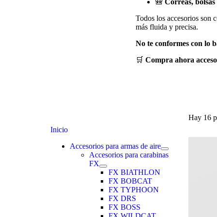
🎒
Correas, bolsas
Todos los accesorios son c
más fluida y precisa.
No te conformes con lo b
🛒
Compra ahora accesori
Hay 16 p
Inicio
Accesorios para armas de aire
Accesorios para carabinas
FX
FX BIATHLON
FX BOBCAT
FX TYPHOON
FX DRS
FX BOSS
FX WILDCAT