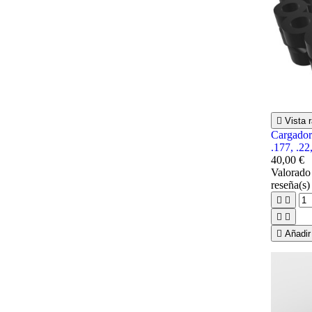

Vista r
Cargador
.177, .22
40,00 €
Valorad
reseña(s)





Añadir 