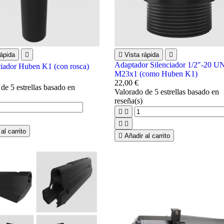
ápida


Vista rápida

Adaptador Silenciador 1/2″-20 U
ciador Huben K1 (con rosca)
M23x1 (como Huben K1)
22,00 €
o
de 5 estrellas basado en
Valorado
de 5 estrellas basado en
reseña(s)




al carrito

Añadir al carrito