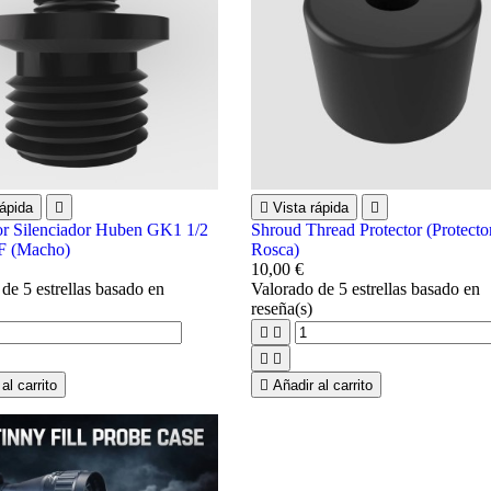
rápida


Vista rápida

r Silenciador Huben GK1 1/2
Shroud Thread Protector (Protecto
F (Macho)
Rosca)
10,00 €
o
de 5 estrellas basado en
Valorado
de 5 estrellas basado en
reseña(s)




al carrito

Añadir al carrito