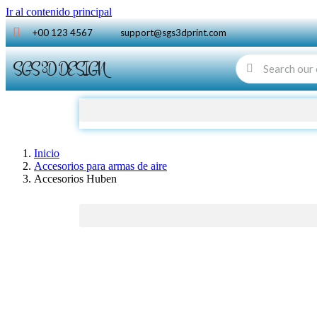
Ir al contenido principal
+00 123 4567
support@sgs3dprint.com
SGS 3D DESIGN
Inicio
Accesorios para armas de aire
Accesorios Huben