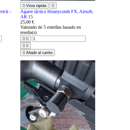

Vista rápida

rick -
Agarre táctico Honeycomb FX, Airsoft,
AR 15
25,00 €
Valorado
de 5 estrellas basado en
reseña(s)





Añadir al carrito