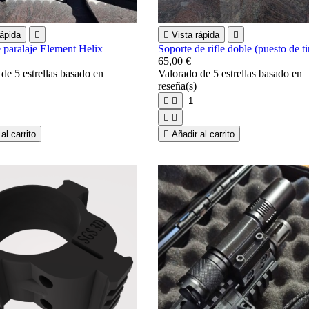
ápida


Vista rápida

 paralaje Element Helix
Soporte de rifle doble (puesto de ti
65,00 €
o
de 5 estrellas basado en
Valorado
de 5 estrellas basado en
reseña(s)




al carrito

Añadir al carrito