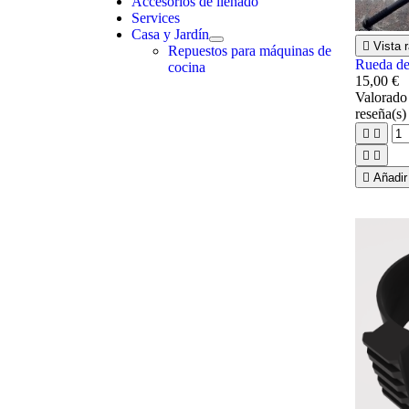
Accesorios de llenado
Services
Casa y Jardín

Vista r
Repuestos para máquinas de
Rueda de
cocina
15,00 €
Valorad
reseña(s)





Añadir 