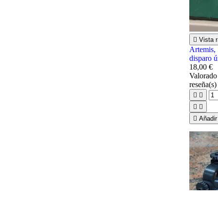

Vista 
Artemis
disparo ú
18,00 €
Valorad
reseña(s)





Añadir 