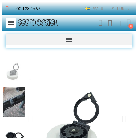
+00 123 4567
SV
€
EUR
SGS 3D DESIGN