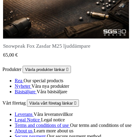
Snowpeak Fox Zasdar M25 ljuddämpare
QUICK VIEW
65,00 €
Produkter
Växla produkter länkar

Rea
Our special products
Nyheter
Våra nya produkter
Bästsäljare
Våra bästsäljare
Vårt företag
Växla vårt företag länkar

Leverans
Våra leveransvillkor
Legal Notice
Legal notice
Terms and conditions of use
Our terms and conditions of use
About us
Learn more about us
Secure payment
Our secure payment method