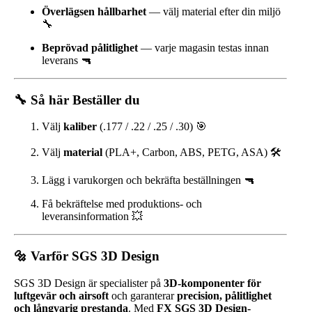
Överlägsen hållbarhet
— välj material efter din miljö
🔧
Beprövad pålitlighet
— varje magasin testas innan
leverans 🔫
🔧 Så här Beställer du
Välj
kaliber
(.177 / .22 / .25 / .30) 🎯
Välj
material
(PLA+, Carbon, ABS, PETG, ASA) 🛠️
Lägg i varukorgen och bekräfta beställningen 🔫
Få bekräftelse med produktions- och
leveransinformation 💥
🔩 Varför SGS 3D Design
SGS 3D Design är specialister på
3D-komponenter för
luftgevär och airsoft
och garanterar
precision, pålitlighet
och långvarig prestanda
. Med
FX SGS 3D Design-