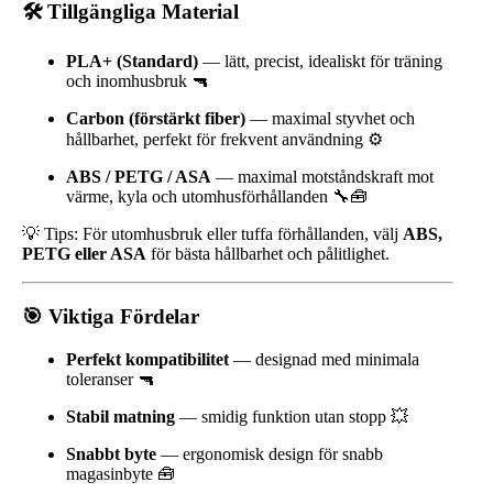
🛠️ Tillgängliga Material
PLA+ (Standard)
— lätt, precist, idealiskt för träning
och inomhusbruk 🔫
Carbon (förstärkt fiber)
— maximal styvhet och
hållbarhet, perfekt för frekvent användning ⚙️
ABS / PETG / ASA
— maximal motståndskraft mot
värme, kyla och utomhusförhållanden 🔧🧰
💡 Tips: För utomhusbruk eller tuffa förhållanden, välj
ABS,
PETG eller ASA
för bästa hållbarhet och pålitlighet.
🎯 Viktiga Fördelar
Perfekt kompatibilitet
— designad med minimala
toleranser 🔫
Stabil matning
— smidig funktion utan stopp 💥
Snabbt byte
— ergonomisk design för snabb
magasinbyte 🧰