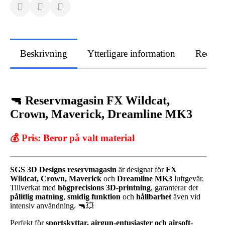
Beskrivning
Ytterligare information
Recens
🔫 Reservmagasin FX Wildcat,
Crown, Maverick, Dreamline MK3
💰 Pris:
Beror på valt material
SGS 3D Designs reservmagasin
är designat för
FX
Wildcat, Crown, Maverick
och
Dreamline MK3
luftgevär.
Tillverkat med
högprecisions 3D-printning
, garanterar det
pålitlig matning
,
smidig funktion
och
hållbarhet
även vid
intensiv användning. 🔫💥
Perfekt för
sportskyttar, airgun-entusiaster och airsoft-