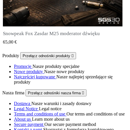
Snowpeak Fox Zasdar M25 moderator dźwięku
QUICK VIEW
65,00 €
Produkty
Przełącz odnośniki produkty

Promocje
Nasze produkty specjalne
Nowe produkty
Nasze nowe produkty
Najczęściej kupowane
Nasze najlepiej sprzedające się
produkty
Nasza firma
Przełącz odnośniki nasza firma

Dostawa
Nasze warunki i zasady dostawy
Legal Notice
Legal notice
Terms and conditions of use
Our terms and conditions of use
About us
Learn more about us
Secure payment
Our secure payment method
Kontakt z nami
Skorzystaj z formularza kontaktowego