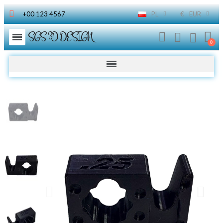
+00 123 4567
PL
€
EUR
SGS 3D DESIGN