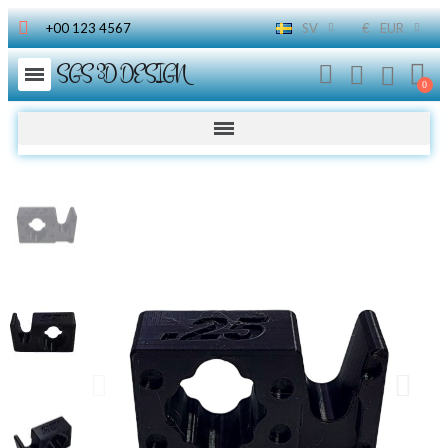
+00 123 4567
SV
€
EUR
SGS 3D DESIGN