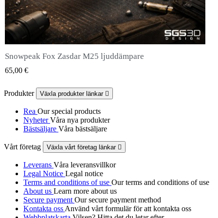
Snowpeak Fox Zasdar M25 ljuddämpare
QUICK VIEW
65,00 €
Produkter
Växla produkter länkar

Rea
Our special products
Nyheter
Våra nya produkter
Bästsäljare
Våra bästsäljare
Vårt företag
Växla vårt företag länkar

Leverans
Våra leveransvillkor
Legal Notice
Legal notice
Terms and conditions of use
Our terms and conditions of use
About us
Learn more about us
Secure payment
Our secure payment method
Kontakta oss
Använd vårt formulär för att kontakta oss
Webbplatskarta
Vilsen? Hitta det du letar efter