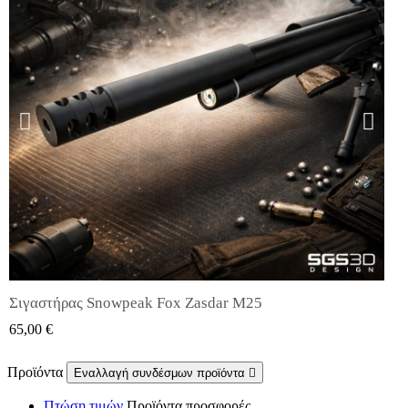
Σιγαστήρας Snowpeak Fox Zasdar M25
QUICK VIEW
65,00 €
Προϊόντα
Εναλλαγή συνδέσμων προϊόντα

Πτώση τιμών
Προϊόντα προσφορές