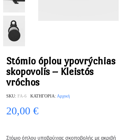
Stómio óplou ypovrýchias
skopovolís – Kleistós
vróchos
SKU
FA-6
ΚΑΤΗΓΟΡΊΑ
Αρχική
20,00 €
Στόμιο όπλου υποβρύχιας σκοποβολής με ακριβή