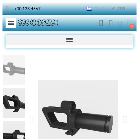
+00 123 4567
EL
€
EUR
SGS 3D DESIGN