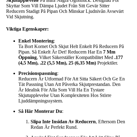
Skjutupplevelse
På Bara Några Ögonblick. Designad För
Skyttar Som Vill Dämpa Ljudet Från Sitt Gevär Sitter
Reducern Stadigt På Pipan Och Minskar Ljudnivån Avsevärt
Vid Skjutning.
Viktiga Egenskaper:
Enkel Montering
:
Ta Bort Kornet Och Skjut Helt Enkelt På Reducern På
Pipan. Så Enkelt Är Det! Reducern Har En
7 Mm
Öppning
, Vilket Säkerställer Kompatibilitet Med
.177
(4,5 Mm), .22 (5,5 Mm), 25 (6,35 Mm)
Projektiler.
Precisionspassning
:
Reducern Är Utformad För Att Sitta Säkert Och Ge En
Tät Passning Utan Att Påverka Skjutprestandan. Den
Är Idealisk För Alla Som Vill Ha En Tystare
Skjutupplevelse Utan Komplexiteten Hos Större
Ljuddämpningssystem.
Så Här Monterar Du
:
Slipa Inte Insidan Av Reducern
, Eftersom Den
Redan Är Perfekt Rund.