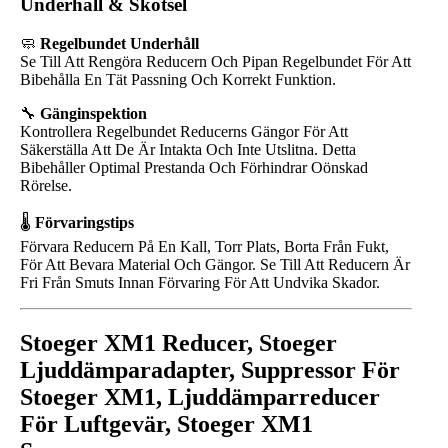
Underhåll & Skötsel
🧼
Regelbundet Underhåll
Se Till Att Rengöra Reducern Och Pipan Regelbundet För Att
Bibehålla En Tät Passning Och Korrekt Funktion.
🔧
Gänginspektion
Kontrollera Regelbundet Reducerns Gängor För Att
Säkerställa Att De Är Intakta Och Inte Utslitna. Detta
Bibehåller Optimal Prestanda Och Förhindrar Oönskad
Rörelse.
🌡️
Förvaringstips
Förvara Reducern På En Kall, Torr Plats, Borta Från Fukt,
För Att Bevara Material Och Gängor. Se Till Att Reducern Är
Fri Från Smuts Innan Förvaring För Att Undvika Skador.
Stoeger XM1 Reducer, Stoeger
Ljuddämparadapter, Suppressor För
Stoeger XM1, Ljuddämparreducer
För Luftgevär, Stoeger XM1