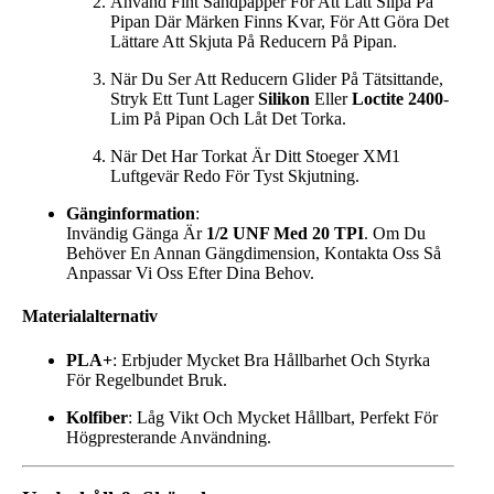
Använd Fint Sandpapper För Att Lätt Slipa På
Pipan Där Märken Finns Kvar, För Att Göra Det
Lättare Att Skjuta På Reducern På Pipan.
När Du Ser Att Reducern Glider På Tätsittande,
Stryk Ett Tunt Lager
Silikon
Eller
Loctite 2400
-
Lim På Pipan Och Låt Det Torka.
När Det Har Torkat Är Ditt Stoeger XM1
Luftgevär Redo För Tyst Skjutning.
Gänginformation
:
Invändig Gänga Är
1/2 UNF Med 20 TPI
. Om Du
Behöver En Annan Gängdimension, Kontakta Oss Så
Anpassar Vi Oss Efter Dina Behov.
Materialalternativ
PLA+
: Erbjuder Mycket Bra Hållbarhet Och Styrka
För Regelbundet Bruk.
Kolfiber
: Låg Vikt Och Mycket Hållbart, Perfekt För
Högpresterande Användning.