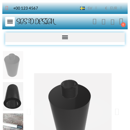
+00 123 4567
SV
€
EUR
SGS 3D DESIGN