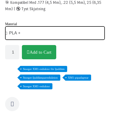
🎯 Kompatibel Med .177 (4,5 Mm), .22 (5,5 Mm), 25 (6,35
Mm) | 🔇 Tyst Skjutning
Material
Add to Cart
Stoeger XM1-reduktor för ljuddäm
Stoeger-ljuddämparreduktion
XM1-pipadaptrar
Stoeger XM1-reduktor