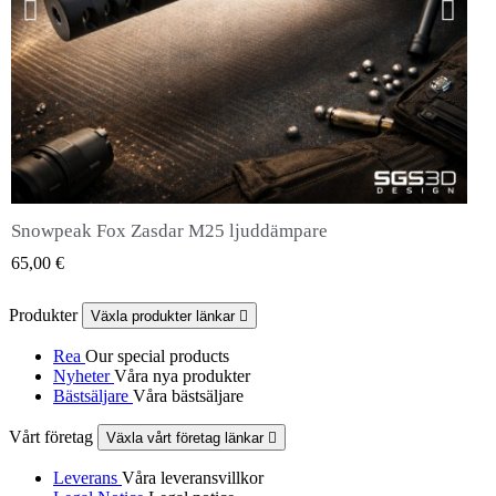
Snowpeak Fox Zasdar M25 ljuddämpare
QUICK VIEW
65,00 €
Produkter
Växla produkter länkar

Rea
Our special products
Nyheter
Våra nya produkter
Bästsäljare
Våra bästsäljare
Vårt företag
Växla vårt företag länkar

Leverans
Våra leveransvillkor