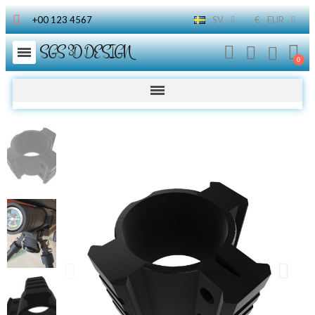
+00 123 4567
SV
€
EUR
SGS 3D DESIGN