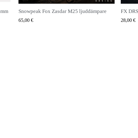
uddämpare
FX DRS - Vapenmagasin för alla typer av kulor
QUICK VIEW
28,00 €