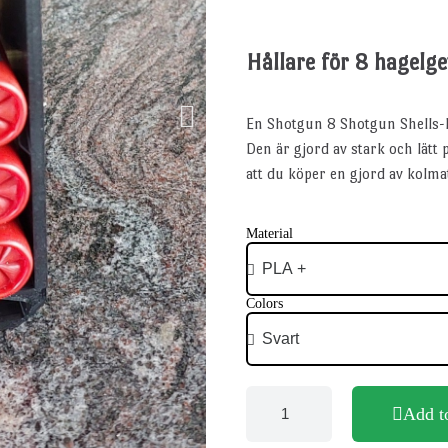
Hållare för 8 hagelg
En Shotgun 8 Shotgun Shells-h
Den är gjord av stark och lätt
att du köper en gjord av kolmat
Material
Colors
Add t