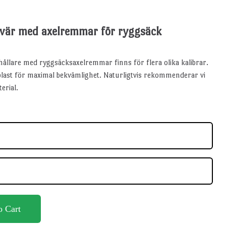
evär med axelremmar för ryggsäck
ållare med ryggsäcksaxelremmar finns för flera olika kalibrar.
 plast för maximal bekvämlighet. Naturligtvis rekommenderar vi
erial.
o Cart