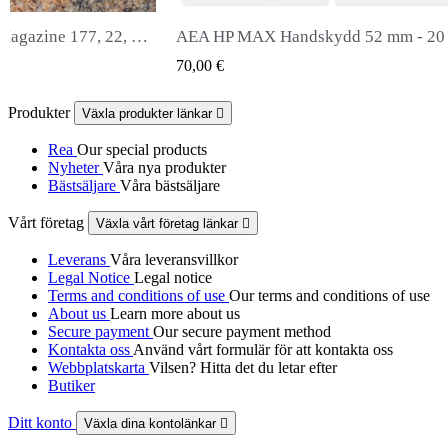
Handskydd 52 mm - 20 mm
Snowpeak Fox Zasdar M25 lj
QUICK VIEW
QUICK VIEW
65,00 €
Produkter
Växla produkter länkar

Rea
Our special products
Nyheter
Våra nya produkter
Bästsäljare
Våra bästsäljare
Vårt företag
Växla vårt företag länkar

Leverans
Våra leveransvillkor
Legal Notice
Legal notice
Terms and conditions of use
Our terms and conditions of use
About us
Learn more about us
Secure payment
Our secure payment method
Kontakta oss
Använd vårt formulär för att kontakta oss
Webbplatskarta
Vilsen? Hitta det du letar efter
Butiker
Ditt konto
Växla dina kontolänkar
