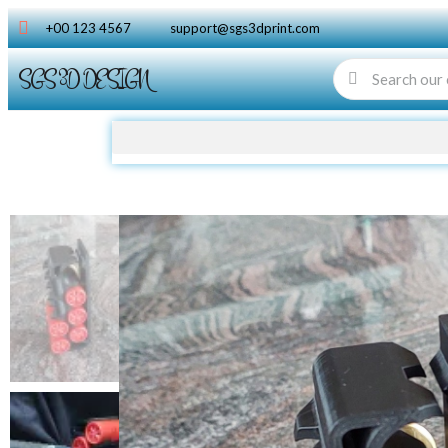
+00 123 4567
support@sgs3dprint.com
SGS 3D DESIGN