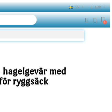
SV
€
EUR
8 hagelgevär med
för ryggsäck