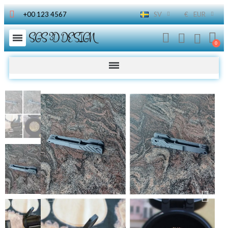
+00 123 4567
SV
€
EUR
SGS 3D DESIGN