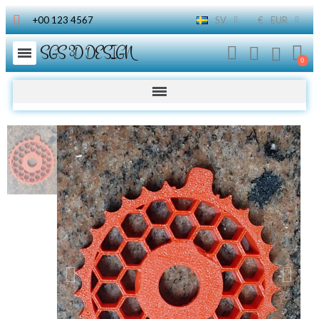
+00 123 4567
SV
€
EUR
SGS 3D DESIGN