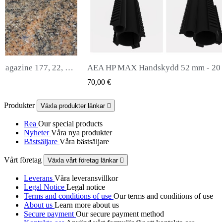
skydd 52 mm - 20 mm
Snowpeak Fox Zasdar M25 ljuddä
ICK VIEW
QUICK VIEW
65,00 €
Produkter
Växla produkter länkar

Rea
Our special products
Nyheter
Våra nya produkter
Bästsäljare
Våra bästsäljare
Vårt företag
Växla vårt företag länkar

Leverans
Våra leveransvillkor
Legal Notice
Legal notice
Terms and conditions of use
Our terms and conditions of use
About us
Learn more about us
Secure payment
Our secure payment method