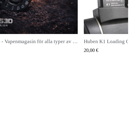
Huben K1 Loading Gate (senaste generationen)
QUICK VIEW
QUIC
 €
28,00 €