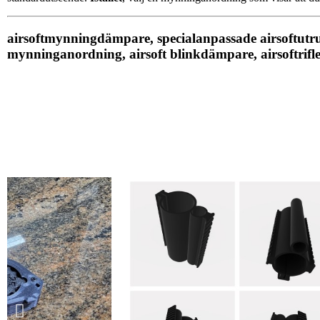
airsoftmynningdämpare, specialanpassade airsoftutrus
mynninganordning, airsoft blinkdämpare, airsoftr