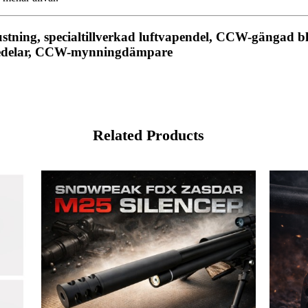
tning, specialtillverkad luftvapendel, CCW-gängad bli
ifledelar, CCW-mynningdämpare
Related Products