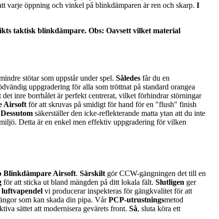
r att varje öppning och vinkel på blinkdämparen är ren och skarp.
I
ikts taktisk blinkdämpare.
Obs: Oavsett vilket material
h mindre stötar som uppstår under spel.
Således
får du en
ödvändig uppgradering för alla som tröttnat på standard orangea
t det inre borrhålet är perfekt centrerat, vilket förhindrar störningar
 Airsoft
för att skruvas på smidigt för hand för en "flush" finish
.
Dessutom
säkerställer den icke-reflekterande matta ytan att du inte
gemiljö. Detta är en enkel men effektiv uppgradering för vilken
p
Blinkdämpare Airsoft
.
Särskilt
gör CCW-gängningen det till en
g
för att sticka ut bland mängden på ditt lokala fält.
Slutligen
ger
d luftvapendel
vi producerar inspekteras för gängkvalitet för att
gängor som kan skada din pipa. Vår
PCP-utrustnings
metod
iva sättet att modernisera gevärets front.
Så
, sluta köra ett