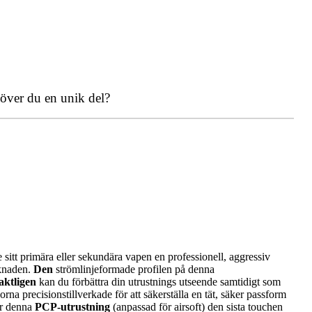
över du en unik del?
ge sitt primära eller sekundära vapen en professionell, aggressiv
rknaden.
Den
strömlinjeformade profilen på denna
aktligen
kan du förbättra din utrustnings utseende samtidigt som
rna precisionstillverkade för att säkerställa en tät, säker passform
er denna
PCP-utrustning
(anpassad för airsoft) den sista touchen