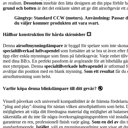
av realism.
Dessutom
innebär den lätta designen att din pipa förblir 
grund och botten
är det det enklaste sättet att ge ditt airsoftgevär et
Gängtyp: Standard CCW (moturs).
Användning: Passar de 
du väljer kommer produkten att vara svart.
Hållbar konstruktion för hårda skirmisher 💥
Denna
airsoftmynningdämpare
är byggd för spelare som inte skona
specialtillverkad luftvapendel
som fortsätter att se bra ut även efter 
tipp eller enkla mynningar som finns på fabriksgevär. Varje enhet ti
med dina BB:s. En perfekt passform är avgörande för att bibehålla gä
mot ytterpipan. Denna
specialtillverkade luftvapendel
är utformad fö
avslöjar din position med en blank mynning.
Som ett resultat
får du 
airsoftutrustning som helst.
Varför köpa denna blinkdämpare till ditt gevär? 🔇
Visuell påverkan och universell kompatibilitet är de främsta fördelarn
"plug and play"-lösning för nästan vilken airsoftplattform som helst. 
möjligheten att välja ditt föredragna material dig möjlighet att balanser
säkerställa att du inte får några överkorsgängningsproblem vid install
garanterar en ren, professionell finish varje gång.
Som en del av
din t
standardutseende.
Istället
, välj en mynninganordning som visar att du