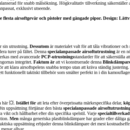
balanserad för snabb målsökning. Högkvalitativ tillverkning säkerställe
t anpassat, exklusivt utseende.
flesta airsoftgevär och pistoler med gängade pipor.
Design: Lättv
r sin utrustning.
Dessutom
är materialet valt för att tåla vibrationer oc
flera turer på fältet. Denna
specialanpassade airsoftutrustning
är en n
llverkas med avancerade
PCP-utrustnings
standarder för att säkerställa at
ngornas integritet.
Faktum är
att vi konstruerade denna
Blinkdämpare
r att klara airsoftspelens snabba tempo utan att kräva ständig justering
ett funktionellt taktiskt tillbehör som smälter perfekt in i din kamoufla
a här 💥.
Istället för
att leta efter överprissatta märkespecifika delar,
kö
Din uppsättning förtjänar den bästa
specialanpassade airsoftutrustnin
a vikt och hållbarhet efter din specifika spelstil. Varje
specialtillverka
ation.
Men
många generiska plastblinkdämpare har grader eller dåliga 
aktiska uppsättning erbjuder denna blinkdämpare det mest kostnadseffekt
 menar allvar.