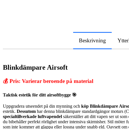
Beskrivning
Ytter
Blinkdämpare Airsoft
💰 Pris: Varierar beroende på material
Taktisk estetik för ditt airsoftbygge 🎯
Uppgradera utseendet på din mynning och
köp
Blinkdämpare Airso
estetik.
Dessutom
har denna blinkdämpare standardgängor moturs (CC
specialtillverkade luftvapendel
säkerställer att ditt vapen ser ut som 
du bibehåller perfekt rörlighet under intensiva skirmisher. Stil möter 
som inte kommer att glappa eller lossna under snabb eld. Oavsett o