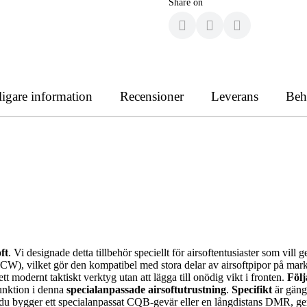
Share on
ligare information
Recensioner
Leverans
Beh
ft
. Vi designade detta tillbehör speciellt för airsoftentusiaster som vill 
W), vilket gör den kompatibel med stora delar av airsoftpipor på ma
ett modernt taktiskt verktyg utan att lägga till onödig vikt i fronten.
Följ
funktion i denna
specialanpassade airsoftutrustning
.
Specifikt
är gängo
m du bygger ett specialanpassat CQB-gevär eller en långdistans DMR, g