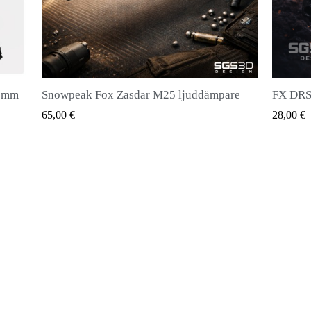
mpare
FX DRS - Vapenmagasin för alla typer av kulor
QUICK VIEW
28,00 €
20,00