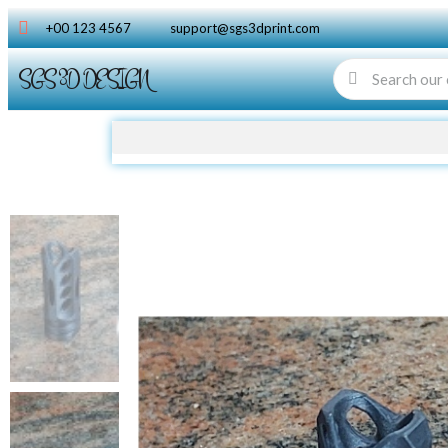
+00 123 4567
support@sgs3dprint.com
SGS 3D DESIGN