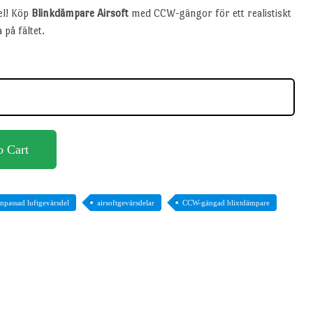
del! Köp
Blinkdämpare Airsoft
med CCW-gängor för ett realistiskt
på fältet.
o Cart
npassad luftgevärsdel
airsoftgevärsdelar
CCW-gängad blixtdämpare