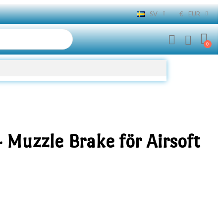
SV
€
EUR
- Muzzle Brake för Airsoft