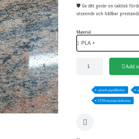
🛡️ Ge ditt gevär en taktisk för
utseende och hållbar prestanda 
Material
Add t
airsoft-piptillbehör
a
CCW-munstycksbroms