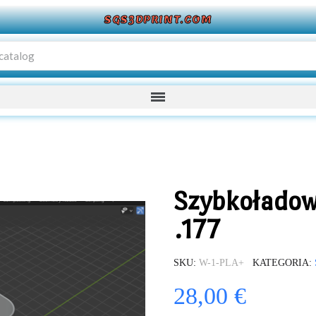
SGS3DPRINT.COM
Szybkołado
.177
SKU
W-1-PLA+
KATEGORIA
28,00 €