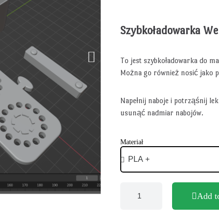
Szybkoładowarka We
To jest szybkoładowarka do m
Można go również nosić jako p
Napełnij naboje i potrząśnij l
usunąć nadmiar nabojów.
Materiał
Add t