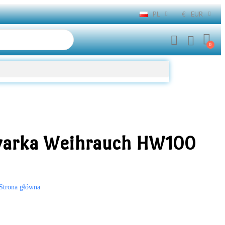
PL
€
EUR
warka Weihrauch HW100
Strona główna