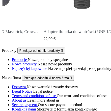
Adapter tłumika do wiatrówki UNF 1/2 męski na UNF 1/2 męski
QUICK VIEW
QUICK VI
65,00 €
Produkty
Przełącz odnośniki produkty

Promocje
Nasze produkty specjalne
Nowe produkty
Nasze nowe produkty
Najczęściej kupowane
Nasze najlepiej sprzedające się produkt
Nasza firma
Przełącz odnośniki nasza firma

Dostawa
Nasze warunki i zasady dostawy
Legal Notice
Legal notice
Terms and conditions of use
Our terms and conditions of use
About us
Learn more about us
Secure payment
Our secure payment method
Kontakt z nami
Skorzystaj z formularza kontaktowego