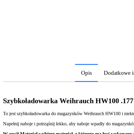
Opis
Dodatkowe i
Szybkoładowarka Weihrauch HW100 .177
To jest szybkoładowarka do magazynków Weihrauch HW100 i niektó
Napełnij naboje i potrząśnij lekko, aby naboje wpadły do magazynk
W opcji Materiał wybierz materiał, z którego ma być wykonany