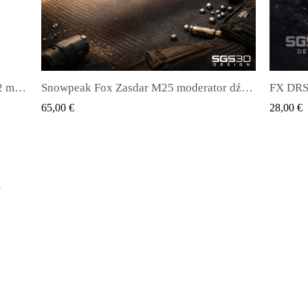
Snowpeak Fox Zasdar M25 moderator dźwięku
FX DRS 
EW
QUICK VIEW
28,00 €
y