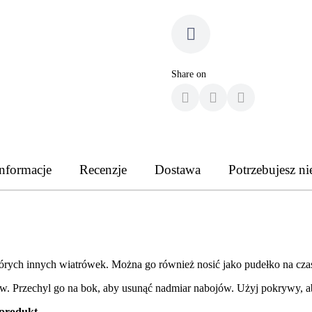
Share on
nformacje
Recenzje
Dostawa
Potrzebujesz ni
rych innych wiatrówek. Można go również nosić jako pudełko na cza
ów. Przechyl go na bok, aby usunąć nadmiar nabojów. Użyj pokrywy, ab
 produkt.