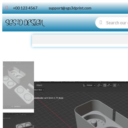
+00 123 4567
support@sgs3dprint.com
SGS 3D DESIGN