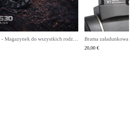
- Magazynek do wszystkich rodzajów pocisków
Brama załadunkowa Huben K1 (najnowsza generacja)
QUICK VIEW
20,00 €
28,00 €