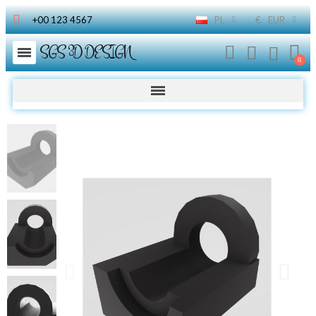
+00 123 4567
PL
€
EUR
SGS 3D DESIGN