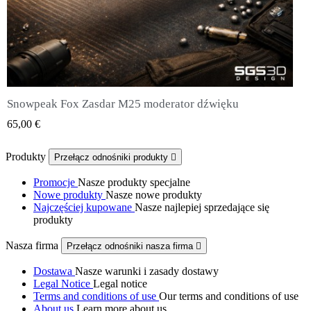
Snowpeak Fox Zasdar M25 moderator dźwięku
QUICK VIEW
65,00 €
Produkty
Przełącz odnośniki produkty

Promocje
Nasze produkty specjalne
Nowe produkty
Nasze nowe produkty
Najczęściej kupowane
Nasze najlepiej sprzedające się
produkty
Nasza firma
Przełącz odnośniki nasza firma

Dostawa
Nasze warunki i zasady dostawy
Legal Notice
Legal notice
Terms and conditions of use
Our terms and conditions of use
About us
Learn more about us