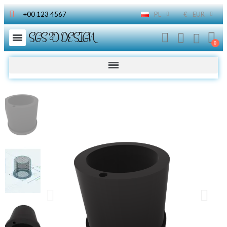
+00 123 4567
PL
€
EUR
SGS 3D DESIGN