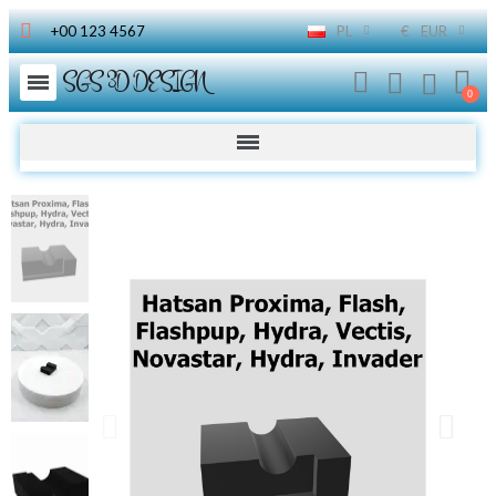
+00 123 4567
PL
€
EUR
SGS 3D DESIGN