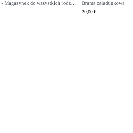
FX DRS - Magazynek do wszystkich rodzajów pocisków
QUICK VIEW
QUICK V
20,00 €