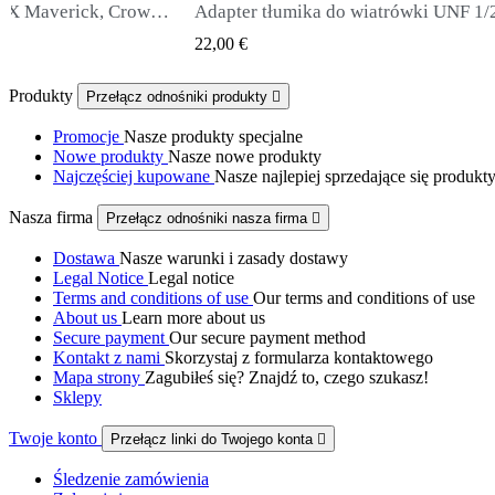
Szybkoładowarka do FX Maverick, Crown, Wildcat .177
 VIEW
QUICK VIEW
22,00 €
Produkty
Przełącz odnośniki produkty

Promocje
Nasze produkty specjalne
Nowe produkty
Nasze nowe produkty
Najczęściej kupowane
Nasze najlepiej sprzedające się produkt
Nasza firma
Przełącz odnośniki nasza firma

Dostawa
Nasze warunki i zasady dostawy
Legal Notice
Legal notice
Terms and conditions of use
Our terms and conditions of use
About us
Learn more about us
Secure payment
Our secure payment method
Kontakt z nami
Skorzystaj z formularza kontaktowego
Mapa strony
Zagubiłeś się? Znajdź to, czego szukasz!
Sklepy
Twoje konto
Przełącz linki do Twojego konta

Śledzenie zamówienia