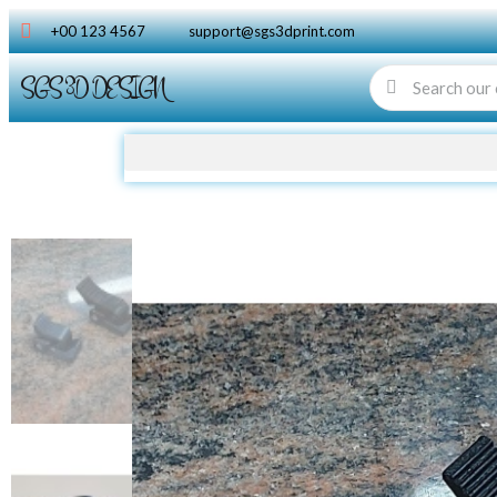
+00 123 4567
support@sgs3dprint.com
SGS 3D DESIGN