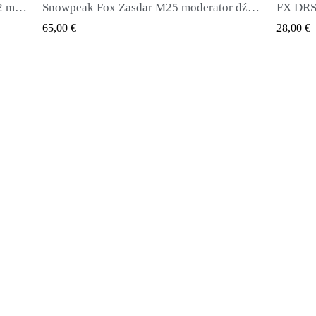
Adapter tłumika do wiatrówki UNF 1/2 męski na UNF 1/2 męski
Snowpeak Fox Zasdar M25 moderator dźwięku
QUICK VIEW
65,00 €
28,00 €
y