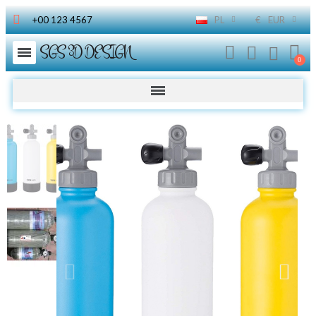
+00 123 4567
PL
€
EUR
SGS 3D DESIGN