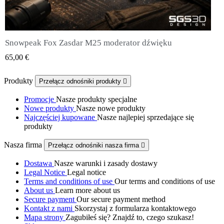
Snowpeak Fox Zasdar M25 moderator dźwięku
QUICK VIEW
65,00 €
Produkty
Przełącz odnośniki produkty

Promocje
Nasze produkty specjalne
Nowe produkty
Nasze nowe produkty
Najczęściej kupowane
Nasze najlepiej sprzedające się
produkty
Nasza firma
Przełącz odnośniki nasza firma

Dostawa
Nasze warunki i zasady dostawy
Legal Notice
Legal notice
Terms and conditions of use
Our terms and conditions of use
About us
Learn more about us
Secure payment
Our secure payment method
Kontakt z nami
Skorzystaj z formularza kontaktowego
Mapa strony
Zagubiłeś się? Znajdź to, czego szukasz!