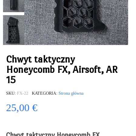
Chwyt taktyczny
Honeycomb FX, Airsoft, AR
15
SKU
FX-22
KATEGORIA
Strona główna
25,00 €
Chwyt taktyczny Honeycomb FX,