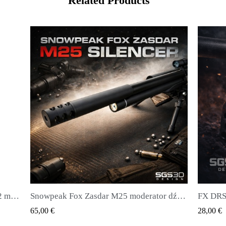
Related Products
Snowpeak Fox Zasdar M25 moderator dźwięku
FX DRS - Magazynek do wszystkich rodzajów pocisków
QUICK VIEW
28,00 €
20,00