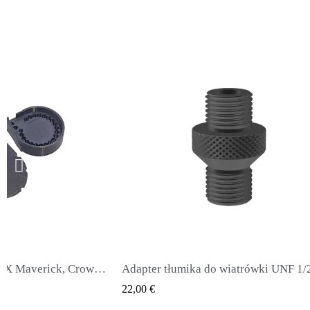
Adapter tłumika do wiatrówki UNF 1/2 męski na UNF 1/2 męski
ICK VIEW
QUICK VIEW
65,00 €