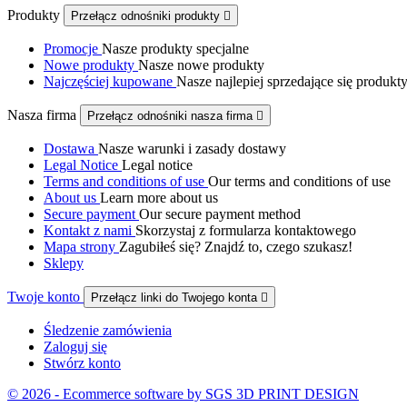
Produkty
Przełącz odnośniki produkty

Promocje
Nasze produkty specjalne
Nowe produkty
Nasze nowe produkty
Najczęściej kupowane
Nasze najlepiej sprzedające się produkt
Nasza firma
Przełącz odnośniki nasza firma

Dostawa
Nasze warunki i zasady dostawy
Legal Notice
Legal notice
Terms and conditions of use
Our terms and conditions of use
About us
Learn more about us
Secure payment
Our secure payment method
Kontakt z nami
Skorzystaj z formularza kontaktowego
Mapa strony
Zagubiłeś się? Znajdź to, czego szukasz!
Sklepy
Twoje konto
Przełącz linki do Twojego konta

Śledzenie zamówienia
Zaloguj się
Stwórz konto
© 2026 - Ecommerce software by SGS 3D PRINT DESIGN