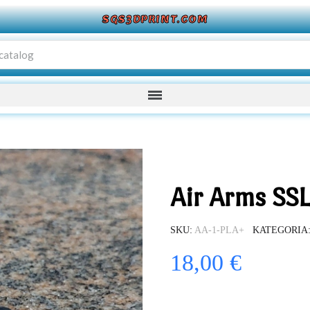
SGS3DPRINT.COM
Air Arms SS
SKU
AA-1-PLA+
KATEGORIA
18,00 €