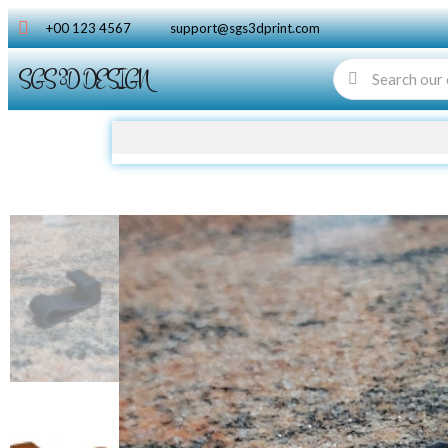
+00 123 4567
support@sgs3dprint.com
SGS 3D DESIGN