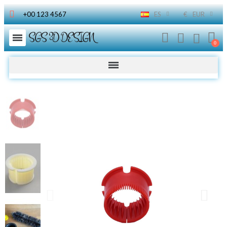
+00 123 4567
ES
€
EUR
SGS 3D DESIGN