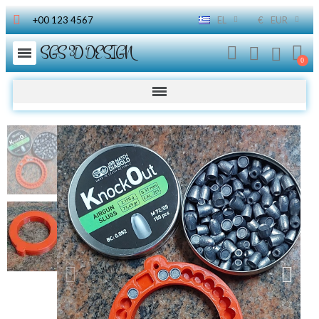
+00 123 4567
EL
€
EUR
SGS 3D DESIGN