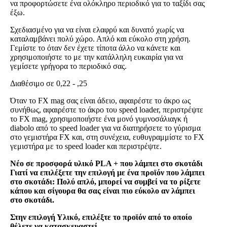
να προφορτώσετε ένα ολόκληρο περιοδικό για το ταξίδι σας
έξω.
Σχεδιασμένο για να είναι ελαφρύ και δυνατό χωρίς να
καταλαμβάνει πολύ χώρο. Απλό και εύκολο στη χρήση.
Γεμίστε το όταν δεν έχετε τίποτα άλλο να κάνετε και
χρησιμοποιήστε το με την κατάλληλη ευκαιρία για να
γεμίσετε γρήγορα το περιοδικό σας.
Διαθέσιμο σε 0,22 - ,25
Όταν το FX mag σας είναι άδειο, αφαιρέστε το άκρο ως
συνήθως, αφαιρέστε το άκρο του speed loader, περιστρέψτε
το FX mag, χρησιμοποιήστε ένα μονό γυμνοσάλιαγκ ή
diabolo από το speed loader για να διατηρήσετε το γύρισμα
στο γεμιστήρα FX και, στη συνέχεια, ευθυγραμμίστε το FX
γεμιστήρα με το speed loader και περιστρέψτε.
Νέο σε προσφορά υλικό PLA + που λάμπει στο σκοτάδι
Γιατί να επιλέξετε την επιλογή με ένα προϊόν που λάμπει
στο σκοτάδι: Πολύ απλό, μπορεί να συμβεί να το ρίξετε
κάπου και σίγουρα θα σας είναι πιο εύκολο αν λάμπει
στο σκοτάδι.
Στην επιλογή Υλικό, επιλέξτε το προϊόν από το οποίο
θέλετε να κατασκευαστεί.