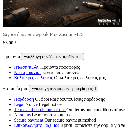
Σιγαστήρας Snowpeak Fox Zasdar M25
QUICK VIEW
65,00 €
Προϊόντα
Εναλλαγή συνδέσμων προϊόντα

Πτώση τιμών
Προϊόντα προσφορές
Νέα προϊόντα
Τα νέα μας προϊόντα
Καλύτερες πωλήσεις
Οι καλύτερες πωλήσεις μας
Η εταιρία μας
Εναλλαγή συνδέσμων η εταιρία μας

Παράδοση
Οι όροι και προϋποθέσεις παράδοσης
Legal Notice
Legal notice
Terms and conditions of use
Our terms and conditions of use
About us
Learn more about us
Secure payment
Our secure payment method
Επικοινωνήστε μαζί μας
Χρησιμοποιείστε την φόρμα για να