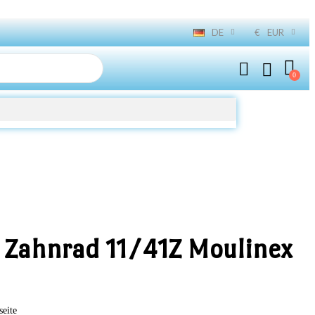
DE
€
EUR
s Zahnrad 11/41Z Moulinex
seite