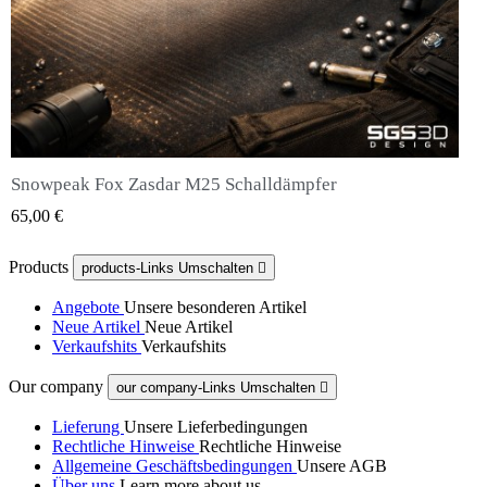
Snowpeak Fox Zasdar M25 Schalldämpfer
QUICK VIEW
65,00 €
Products
products-Links Umschalten

Angebote
Unsere besonderen Artikel
Neue Artikel
Neue Artikel
Verkaufshits
Verkaufshits
Our company
our company-Links Umschalten

Lieferung
Unsere Lieferbedingungen
Rechtliche Hinweise
Rechtliche Hinweise
Allgemeine Geschäftsbedingungen
Unsere AGB
Über uns
Learn more about us