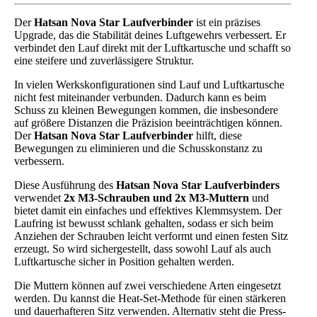
Der
Hatsan Nova Star Laufverbinder
ist ein präzises
Upgrade, das die Stabilität deines Luftgewehrs verbessert. Er
verbindet den Lauf direkt mit der Luftkartusche und schafft so
eine steifere und zuverlässigere Struktur.
In vielen Werkskonfigurationen sind Lauf und Luftkartusche
nicht fest miteinander verbunden. Dadurch kann es beim
Schuss zu kleinen Bewegungen kommen, die insbesondere
auf größere Distanzen die Präzision beeinträchtigen können.
Der
Hatsan Nova Star Laufverbinder
hilft, diese
Bewegungen zu eliminieren und die Schusskonstanz zu
verbessern.
Diese Ausführung des
Hatsan Nova Star Laufverbinders
verwendet
2x M3-Schrauben und 2x M3-Muttern
und
bietet damit ein einfaches und effektives Klemm­system. Der
Laufring ist bewusst schlank gehalten, sodass er sich beim
Anziehen der Schrauben leicht verformt und einen festen Sitz
erzeugt. So wird sichergestellt, dass sowohl Lauf als auch
Luftkartusche sicher in Position gehalten werden.
Die Muttern können auf zwei verschiedene Arten eingesetzt
werden. Du kannst die Heat-Set-Methode für einen stärkeren
und dauerhafteren Sitz verwenden. Alternativ steht die Press-