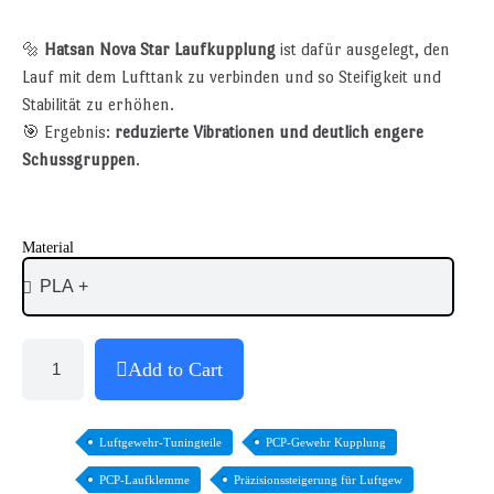
🔩
Hatsan Nova Star Laufkupplung
ist dafür ausgelegt, den
Lauf mit dem Lufttank zu verbinden und so Steifigkeit und
Stabilität zu erhöhen.
🎯 Ergebnis:
reduzierte Vibrationen und deutlich engere
Schussgruppen
.
Material
Add to Cart
Luftgewehr-Tuningteile
PCP-Gewehr Kupplung
PCP-Laufklemme
Präzisionssteigerung für Luftgew