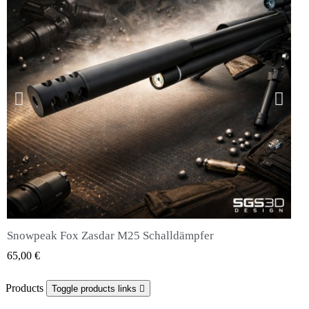
Snowpeak Fox Zasdar M25 Schalldämpfer
QUICK VIEW
65,00 €
Products
Toggle products links
